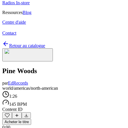
Radios In-store
Ressources
Blog
Centre d'aide
Contact
Retour au catalogue
Pine Woods
par
EdRecords
world/americas/north-american
1:26
145 BPM
Content ID
Acheter le titre
0:00