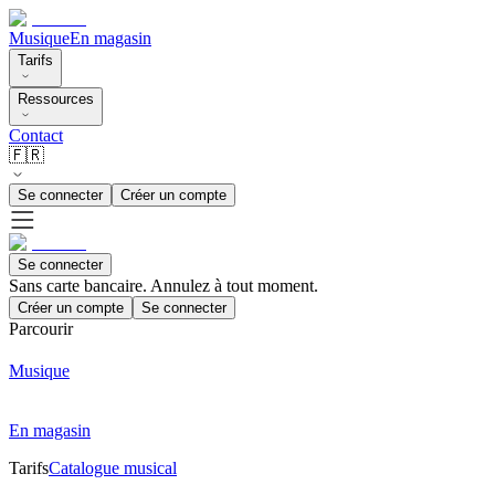
Musique
En magasin
Tarifs
Ressources
Contact
🇫🇷
Se connecter
Créer un compte
Se connecter
Sans carte bancaire. Annulez à tout moment.
Créer un compte
Se connecter
Parcourir
Musique
En magasin
Tarifs
Catalogue musical