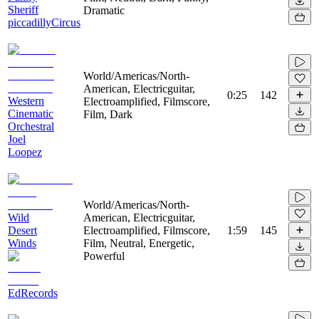
Sheriff
Dramatic
piccadillyCircus
World/Americas/North-
American, Electricguitar,
0:25
142
Western
Electroamplified, Filmscore,
Cinematic
Film, Dark
Orchestral
Joel
Loopez
World/Americas/North-
Wild
American, Electricguitar,
Desert
Electroamplified, Filmscore,
1:59
145
Winds
Film, Neutral, Energetic,
Powerful
EdRecords