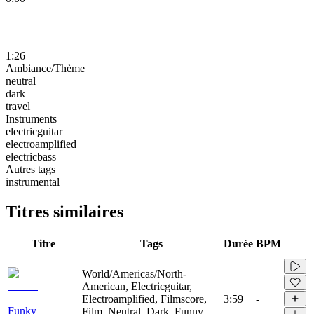
1:26
Ambiance/Thème
neutral
dark
travel
Instruments
electricguitar
electroamplified
electricbass
Autres tags
instrumental
Titres similaires
Titre
Tags
Durée
BPM
World/Americas/North-
American, Electricguitar,
Electroamplified, Filmscore,
3:59
-
Funky
Film, Neutral, Dark, Funny,