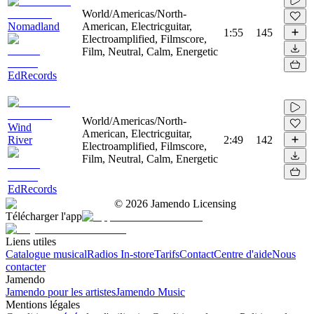
World/Americas/North-
Nomadland
American, Electricguitar,
1:55
145
Electroamplified, Filmscore,
Film, Neutral, Calm, Energetic
EdRecords
World/Americas/North-
Wind
American, Electricguitar,
River
2:49
142
Electroamplified, Filmscore,
Film, Neutral, Calm, Energetic
EdRecords
©
2026
Jamendo Licensing
Télécharger l'app
Liens utiles
Catalogue musical
Radios In-store
Tarifs
Contact
Centre d'aide
Nous
contacter
Jamendo
Jamendo pour les artistes
Jamendo Music
Mentions légales