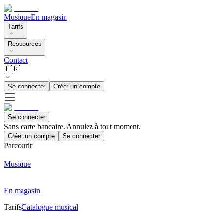
Musique
En magasin
Tarifs
Ressources
Contact
🇫🇷
Se connecter
Créer un compte
Se connecter
Sans carte bancaire. Annulez à tout moment.
Créer un compte
Se connecter
Parcourir
Musique
En magasin
Tarifs
Catalogue musical