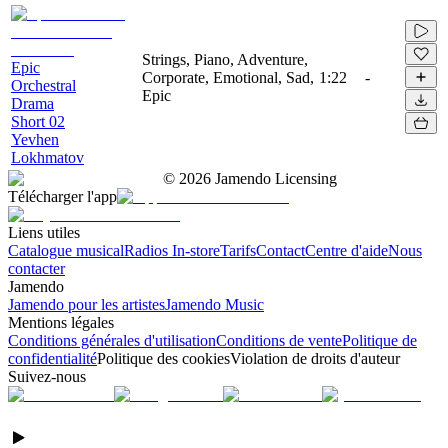
Strings, Piano, Adventure,
Epic
Corporate, Emotional, Sad,
1:22
-
Orchestral
Epic
Drama
Short 02
Yevhen
Lokhmatov
©
2026
Jamendo Licensing
Télécharger l'app
Liens utiles
Catalogue musical
Radios In-store
Tarifs
Contact
Centre d'aide
Nous
contacter
Jamendo
Jamendo pour les artistes
Jamendo Music
Mentions légales
Conditions générales d'utilisation
Conditions de vente
Politique de
confidentialité
Politique des cookies
Violation de droits d'auteur
Suivez-nous