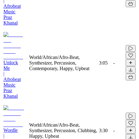
|
Afrobeat
Music
Praz
Khanal
World/African/Afro-Beat,
Unlock
Synthesizer, Percussion,
3:05
-
Me
Contemporary, Happy, Upbeat
|
Afrobeat
Music
Praz
Khanal
World/African/Afro-Beat,
Wordle
Synthesizer, Percussion, Clubbing,
3:30
-
|
Happy, Upbeat