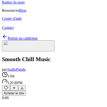
Radios In-store
Ressources
Blog
Centre d'aide
Contact
Retour au catalogue
Smooth Chill Music
par
AudioPanda
1:04
120 BPM
Acheter le titre
0:00