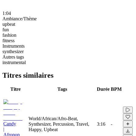
1:04
Ambiance/Thème
upbeat
fun
fashion
fitness
Instruments
synthesizer
Autres tags
instrumental
Titres similaires
Titre
Tags
Durée
BPM
World/African/Afro-Beat,
Candy
Synthesizer, Percussion, Travel,
3:16
-
|
Happy, Upbeat
Afropop