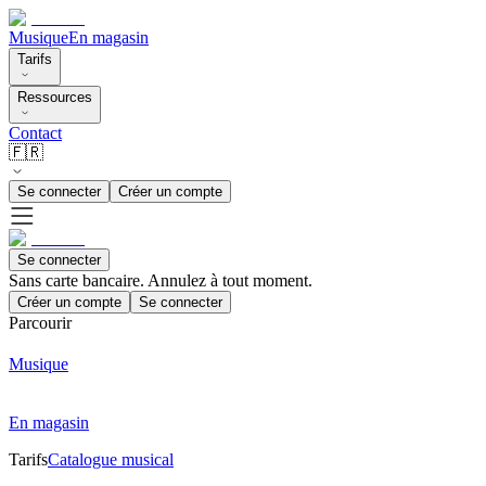
Musique
En magasin
Tarifs
Ressources
Contact
🇫🇷
Se connecter
Créer un compte
Se connecter
Sans carte bancaire. Annulez à tout moment.
Créer un compte
Se connecter
Parcourir
Musique
En magasin
Tarifs
Catalogue musical