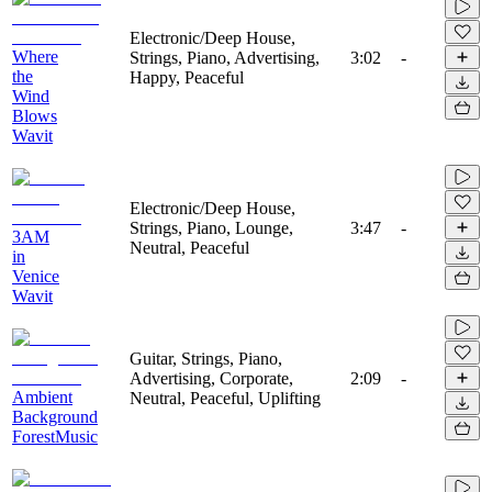
Electronic/Deep House,
Where
Strings, Piano, Advertising,
3:02
-
the
Happy, Peaceful
Wind
Blows
Wavit
Electronic/Deep House,
Strings, Piano, Lounge,
3:47
-
3AM
Neutral, Peaceful
in
Venice
Wavit
Guitar, Strings, Piano,
Advertising, Corporate,
2:09
-
Ambient
Neutral, Peaceful, Uplifting
Background
ForestMusic