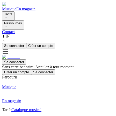
Musique
En magasin
Tarifs
Ressources
Contact
🇫🇷
Se connecter
Créer un compte
Se connecter
Sans carte bancaire. Annulez à tout moment.
Créer un compte
Se connecter
Parcourir
Musique
En magasin
Tarifs
Catalogue musical