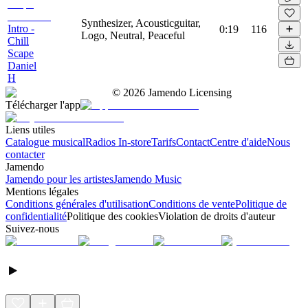
Synthesizer, Acousticguitar,
Intro -
0:19
116
Logo, Neutral, Peaceful
Chill
Scape
Daniel
H
©
2026
Jamendo Licensing
Télécharger l'app
Liens utiles
Catalogue musical
Radios In-store
Tarifs
Contact
Centre d'aide
Nous
contacter
Jamendo
Jamendo pour les artistes
Jamendo Music
Mentions légales
Conditions générales d'utilisation
Conditions de vente
Politique de
confidentialité
Politique des cookies
Violation de droits d'auteur
Suivez-nous