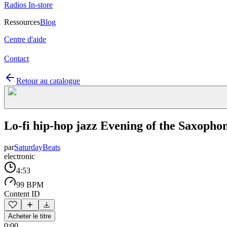
Radios In-store
Ressources
Blog
Centre d'aide
Contact
Retour au catalogue
Lo-fi hip-hop jazz Evening of the Saxopho
par
SaturdayBeats
electronic
4:53
99 BPM
Content ID
Acheter le titre
0:00