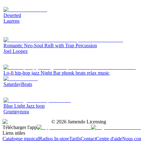
Deserted
Laurens
Romantic Neo-Soul RnB with Trap Percussion
Joel Loopez
Lo-fi hip-hop jazz Night Bar phonk beats relax music
SaturdayBeats
Blue Light Jazz loop
Grumpynora
©
2026
Jamendo Licensing
Télécharger l'app
Liens utiles
Catalogue musical
Radios In-store
Tarifs
Contact
Centre d'aide
Nous con