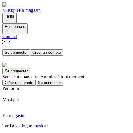
Musique
En magasin
Tarifs
Ressources
Contact
🇫🇷
Se connecter
Créer un compte
Se connecter
Sans carte bancaire. Annulez à tout moment.
Créer un compte
Se connecter
Parcourir
Musique
En magasin
Tarifs
Catalogue musical