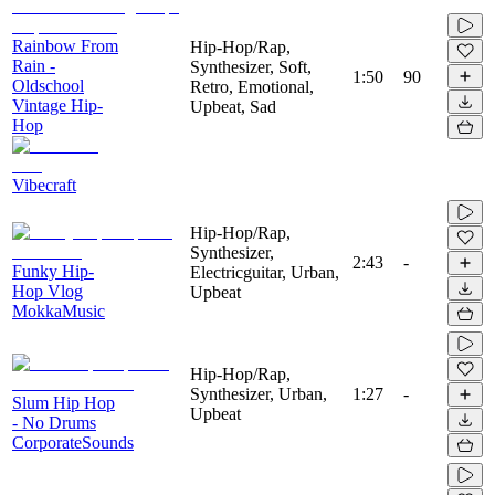
Rainbow From
Hip-Hop/Rap,
Rain -
Synthesizer, Soft,
1:50
90
Oldschool
Retro, Emotional,
Vintage Hip-
Upbeat, Sad
Hop
Vibecraft
Hip-Hop/Rap,
Synthesizer,
2:43
-
Funky Hip-
Electricguitar, Urban,
Hop Vlog
Upbeat
MokkaMusic
Hip-Hop/Rap,
Synthesizer, Urban,
1:27
-
Slum Hip Hop
Upbeat
- No Drums
CorporateSounds