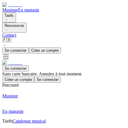
Musique
En magasin
Tarifs
Ressources
Contact
🇫🇷
Se connecter
Créer un compte
Se connecter
Sans carte bancaire. Annulez à tout moment.
Créer un compte
Se connecter
Parcourir
Musique
En magasin
Tarifs
Catalogue musical