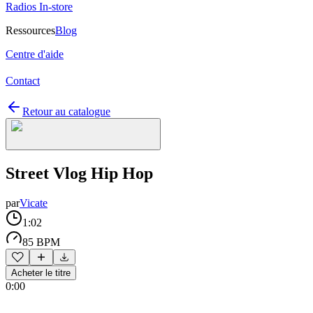
Radios In-store
Ressources
Blog
Centre d'aide
Contact
Retour au catalogue
Street Vlog Hip Hop
par
Vicate
1:02
85 BPM
Acheter le titre
0:00