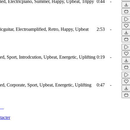
ied, Electricpiano, Summer, Happy, Upbeat, Trippy
0:44
-
ricguitar, Electroamplified, Retro, Happy, Upbeat
2:53
-
ied, Sport, Introdcution, Upbeat, Energetic, Uplifting
0:19
-
ied, Corporate, Sport, Upbeat, Energetic, Uplifting
0:47
-
tacter