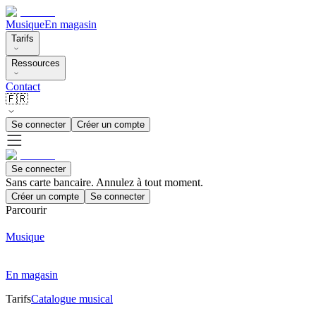
Musique
En magasin
Tarifs
Ressources
Contact
🇫🇷
Se connecter
Créer un compte
Se connecter
Sans carte bancaire. Annulez à tout moment.
Créer un compte
Se connecter
Parcourir
Musique
En magasin
Tarifs
Catalogue musical