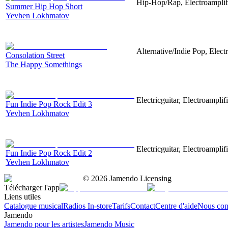
Hip-Hop/Rap, Electroamplif
Summer Hip Hop Short
Yevhen Lokhmatov
Alternative/Indie Pop, Elect
Consolation Street
The Happy Somethings
Electricguitar, Electroamplif
Fun Indie Pop Rock Edit 3
Yevhen Lokhmatov
Electricguitar, Electroamplif
Fun Indie Pop Rock Edit 2
Yevhen Lokhmatov
©
2026
Jamendo Licensing
Télécharger l'app
Liens utiles
Catalogue musical
Radios In-store
Tarifs
Contact
Centre d'aide
Nous con
Jamendo
Jamendo pour les artistes
Jamendo Music