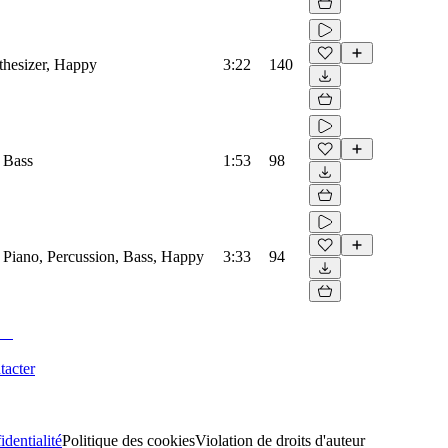
hesizer, Happy
3:22
140
 Bass
1:53
98
 Piano, Percussion, Bass, Happy
3:33
94
tacter
identialité
Politique des cookies
Violation de droits d'auteur