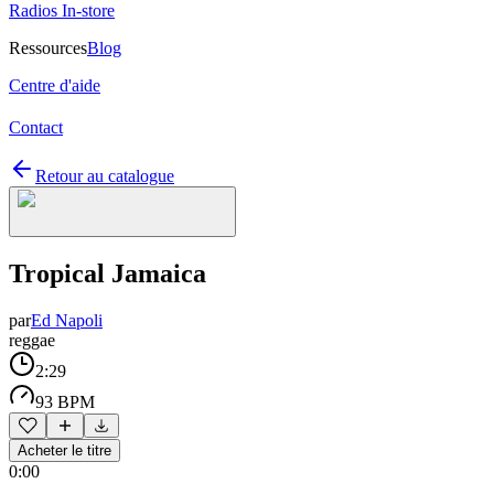
Radios In-store
Ressources
Blog
Centre d'aide
Contact
Retour au catalogue
Tropical Jamaica
par
Ed Napoli
reggae
2:29
93 BPM
Acheter le titre
0:00