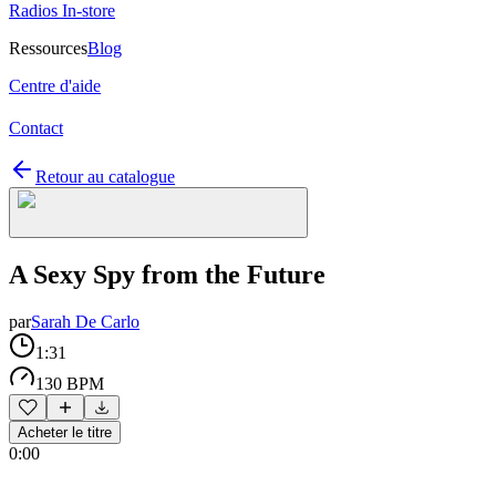
Radios In-store
Ressources
Blog
Centre d'aide
Contact
Retour au catalogue
A Sexy Spy from the Future
par
Sarah De Carlo
1:31
130 BPM
Acheter le titre
0:00