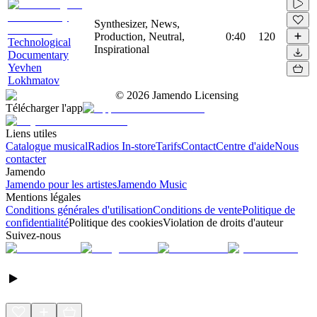
Synthesizer, News,
Production, Neutral,
0:40
120
Technological
Inspirational
Documentary
Yevhen
Lokhmatov
©
2026
Jamendo Licensing
Télécharger l'app
Liens utiles
Catalogue musical
Radios In-store
Tarifs
Contact
Centre d'aide
Nous
contacter
Jamendo
Jamendo pour les artistes
Jamendo Music
Mentions légales
Conditions générales d'utilisation
Conditions de vente
Politique de
confidentialité
Politique des cookies
Violation de droits d'auteur
Suivez-nous