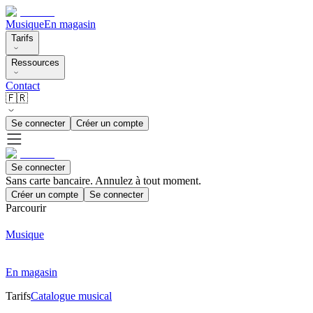
Musique
En magasin
Tarifs
Ressources
Contact
🇫🇷
Se connecter
Créer un compte
Se connecter
Sans carte bancaire. Annulez à tout moment.
Créer un compte
Se connecter
Parcourir
Musique
En magasin
Tarifs
Catalogue musical