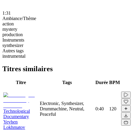
1:31
Ambiance/Thème
action
mystery
production
Instruments
synthesizer
Autres tags
instrumental
Titres similaires
Titre
Tags
Durée
BPM
Electronic, Synthesizer,
Drummachine, Neutral,
0:40
120
Technological
Peaceful
Documentary
Yevhen
Lokhmatov