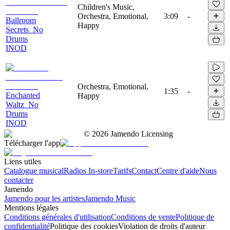
Children's Music,
Orchestra, Emotional,
3:09
-
Ballroom
Happy
Secrets_No
Drums
INOD
Orchestra, Emotional,
1:35
-
Enchanted
Happy
Waltz_No
Drums
INOD
©
2026
Jamendo Licensing
Télécharger l'app
Liens utiles
Catalogue musical
Radios In-store
Tarifs
Contact
Centre d'aide
Nous
contacter
Jamendo
Jamendo pour les artistes
Jamendo Music
Mentions légales
Conditions générales d'utilisation
Conditions de vente
Politique de
confidentialité
Politique des cookies
Violation de droits d'auteur