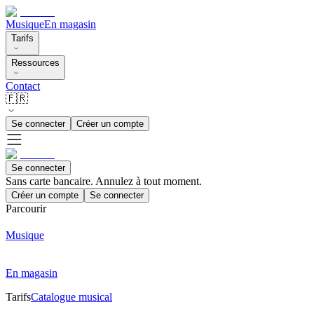
Musique
En magasin
Tarifs
Ressources
Contact
🇫🇷
Se connecter
Créer un compte
Se connecter
Sans carte bancaire. Annulez à tout moment.
Créer un compte
Se connecter
Parcourir
Musique
En magasin
Tarifs
Catalogue musical