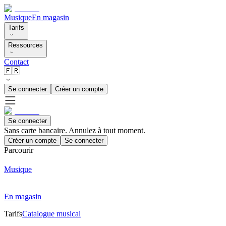
Musique
En magasin
Tarifs
Ressources
Contact
🇫🇷
Se connecter
Créer un compte
Se connecter
Sans carte bancaire. Annulez à tout moment.
Créer un compte
Se connecter
Parcourir
Musique
En magasin
Tarifs
Catalogue musical