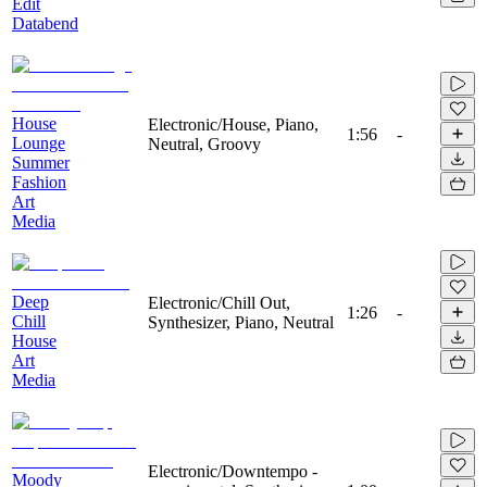
Edit
Databend
House
Electronic/House, Piano,
1:56
-
Lounge
Neutral, Groovy
Summer
Fashion
Art
Media
Deep
Electronic/Chill Out,
1:26
-
Chill
Synthesizer, Piano, Neutral
House
Art
Media
Electronic/Downtempo -
Moody