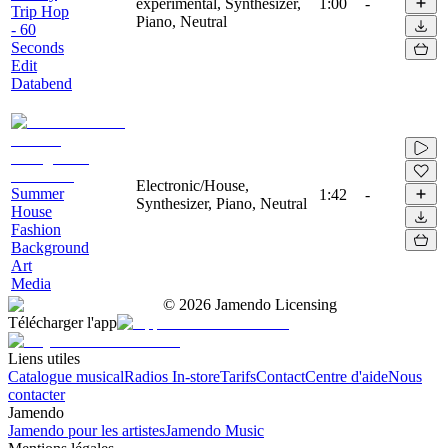
experimental, Synthesizer,
1:00
-
Trip Hop
Piano, Neutral
- 60
Seconds
Edit
Databend
Electronic/House,
Summer
1:42
-
Synthesizer, Piano, Neutral
House
Fashion
Background
Art
Media
©
2026
Jamendo Licensing
Télécharger l'app
Liens utiles
Catalogue musical
Radios In-store
Tarifs
Contact
Centre d'aide
Nous
contacter
Jamendo
Jamendo pour les artistes
Jamendo Music