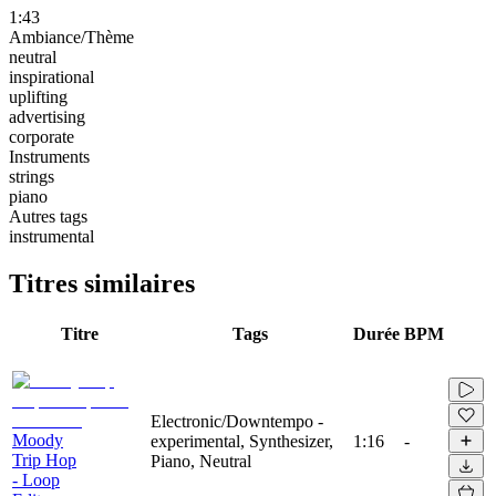
1:43
Ambiance/Thème
neutral
inspirational
uplifting
advertising
corporate
Instruments
strings
piano
Autres tags
instrumental
Titres similaires
Titre
Tags
Durée
BPM
Electronic/Downtempo -
Moody
experimental, Synthesizer,
1:16
-
Trip Hop
Piano, Neutral
- Loop