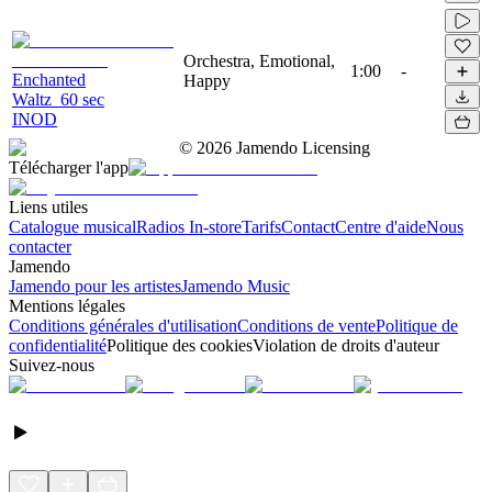
Orchestra, Emotional,
1:00
-
Enchanted
Happy
Waltz_60 sec
INOD
©
2026
Jamendo Licensing
Télécharger l'app
Liens utiles
Catalogue musical
Radios In-store
Tarifs
Contact
Centre d'aide
Nous
contacter
Jamendo
Jamendo pour les artistes
Jamendo Music
Mentions légales
Conditions générales d'utilisation
Conditions de vente
Politique de
confidentialité
Politique des cookies
Violation de droits d'auteur
Suivez-nous