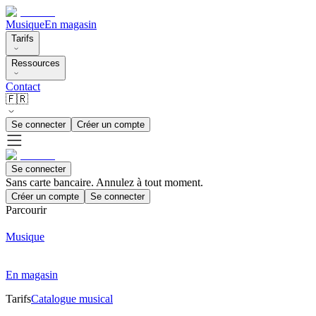
Musique
En magasin
Tarifs
Ressources
Contact
🇫🇷
Se connecter
Créer un compte
Se connecter
Sans carte bancaire. Annulez à tout moment.
Créer un compte
Se connecter
Parcourir
Musique
En magasin
Tarifs
Catalogue musical