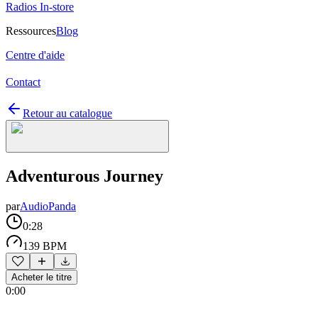
Radios In-store
Ressources
Blog
Centre d'aide
Contact
Retour au catalogue
Adventurous Journey
par
AudioPanda
0:28
139 BPM
Acheter le titre
0:00