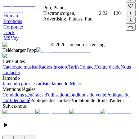
Pop, Piano,
Electronicorgan,
2:22
120
Human
Advertising, Fitness, Fun
Emotions
Corporate
Track
MSVoy
©
2026
Jamendo Licensing
Télécharger l'app
Liens utiles
Catalogue musical
Radios In-store
Tarifs
Contact
Centre d'aide
Nous
contacter
Jamendo
Jamendo pour les artistes
Jamendo Music
Mentions légales
Conditions générales d'utilisation
Conditions de vente
Politique de
confidentialité
Politique des cookies
Violation de droits d'auteur
Suivez-nous