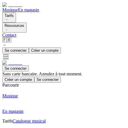
Musique
En magasin
Tarifs
Ressources
Contact
🇫🇷
Se connecter
Créer un compte
Se connecter
Sans carte bancaire. Annulez à tout moment.
Créer un compte
Se connecter
Parcourir
Musique
En magasin
Tarifs
Catalogue musical