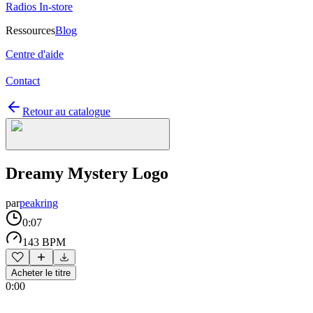
Radios In-store
Ressources
Blog
Centre d'aide
Contact
Retour au catalogue
Dreamy Mystery Logo
par
peakring
0:07
143 BPM
Acheter le titre
0:00