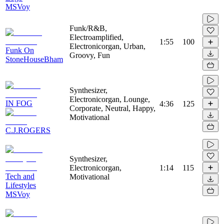
MSVoy
Funk/R&B,
Electroamplified,
1:55
100
Electronicorgan, Urban,
Funk On
Groovy, Fun
StoneHouseBham
Synthesizer,
Electronicorgan, Lounge,
IN FOG
4:36
125
Corporate, Neutral, Happy,
Motivational
C.J.ROGERS
Synthesizer,
Electronicorgan,
1:14
115
Tech and
Motivational
Lifestyles
MSVoy