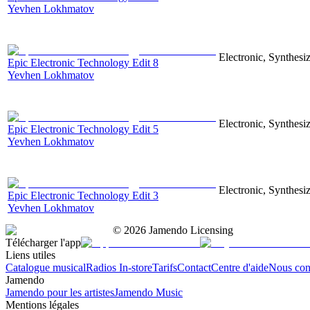
Yevhen Lokhmatov
Electronic, Synthesiz
Epic Electronic Technology Edit 8
Yevhen Lokhmatov
Electronic, Synthesiz
Epic Electronic Technology Edit 5
Yevhen Lokhmatov
Electronic, Synthesiz
Epic Electronic Technology Edit 3
Yevhen Lokhmatov
©
2026
Jamendo Licensing
Télécharger l'app
Liens utiles
Catalogue musical
Radios In-store
Tarifs
Contact
Centre d'aide
Nous con
Jamendo
Jamendo pour les artistes
Jamendo Music
Mentions légales