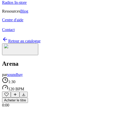
Radios In-store
Ressources
Blog
Centre d'aide
Contact
Retour au catalogue
Arena
par
soundbay
1:30
120 BPM
Acheter le titre
0:00