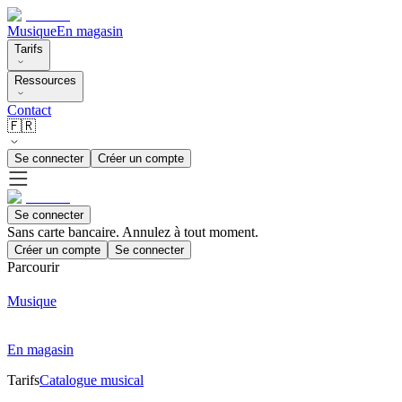
Musique
En magasin
Tarifs
Ressources
Contact
🇫🇷
Se connecter
Créer un compte
Se connecter
Sans carte bancaire. Annulez à tout moment.
Créer un compte
Se connecter
Parcourir
Musique
En magasin
Tarifs
Catalogue musical