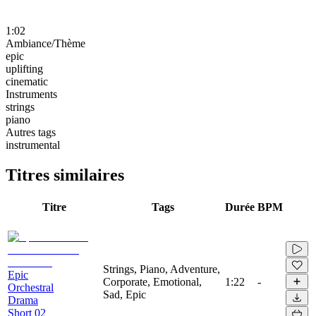
1:02
Ambiance/Thème
epic
uplifting
cinematic
Instruments
strings
piano
Autres tags
instrumental
Titres similaires
Titre
Tags
Durée
BPM
Strings, Piano, Adventure,
Epic
Corporate, Emotional,
1:22
-
Orchestral
Sad, Epic
Drama
Short 02