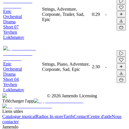
Strings, Adventure,
Epic
Corporate, Trailer, Sad,
0:29
-
Orchestral
Epic
Drama
Short 07
Yevhen
Lokhmatov
Epic
Strings, Piano, Adventure,
2:30
-
Orchestral
Corporate, Sad, Epic
Drama
Short 04
Yevhen
Lokhmatov
©
2026
Jamendo Licensing
Télécharger l'app
Liens utiles
Catalogue musical
Radios In-store
Tarifs
Contact
Centre d'aide
Nous
contacter
Jamendo