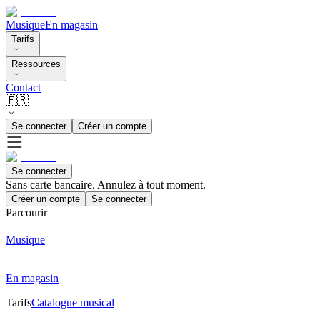
Musique
En magasin
Tarifs
Ressources
Contact
🇫🇷
Se connecter
Créer un compte
Se connecter
Sans carte bancaire. Annulez à tout moment.
Créer un compte
Se connecter
Parcourir
Musique
En magasin
Tarifs
Catalogue musical