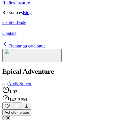
Radios In-store
Ressources
Blog
Centre d'aide
Contact
Retour au catalogue
Epical Adventure
par
AudioSphere
1:02
142 BPM
Acheter le titre
0:00