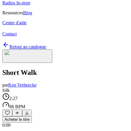
Radios In-store
Ressources
Blog
Centre d'aide
Contact
Retour au catalogue
Short Walk
par
Ken Verheecke
folk
2:27
86 BPM
Acheter le titre
0:00