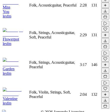
Folk, Acousticguitar, Peaceful
2:28
131
Miss
You
lesfm
Folk, Strings, Acousticguitar,
2:29
131
Soft, Peaceful
Flowerpot
lesfm
Folk, Strings, Acousticguitar,
3:17
146
Peaceful
Garden
lesfm
Folk, Violin, Strings, Soft,
2:04
132
Peaceful
Valentine
lesfm
©
2026
Jamendo Licensing