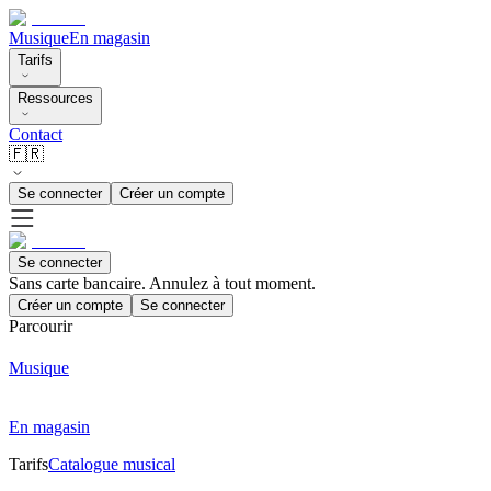
Musique
En magasin
Tarifs
Ressources
Contact
🇫🇷
Se connecter
Créer un compte
Se connecter
Sans carte bancaire. Annulez à tout moment.
Créer un compte
Se connecter
Parcourir
Musique
En magasin
Tarifs
Catalogue musical