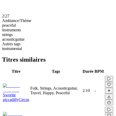
2:27
Ambiance/Thème
peaceful
Instruments
strings
acousticguitar
Autres tags
instrumental
Titres similaires
Titre
Tags
Durée
BPM
Folk, Strings, Acousticguitar,
2:10
-
Travel, Happy, Peaceful
Sweetie
piccadillyCircus