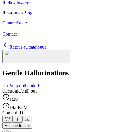
Radios In-store
Ressources
Blog
Centre d'aide
Contact
Retour au catalogue
Gentle Hallucinations
par
Pumpupthemind
electronic/chill out
1:20
142 BPM
Content ID
Acheter le titre
0:00