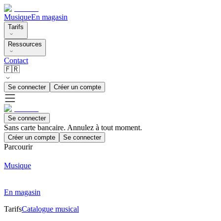
Musique
En magasin
Tarifs
Ressources
Contact
🇫🇷
Se connecter
Créer un compte
Se connecter
Sans carte bancaire. Annulez à tout moment.
Créer un compte
Se connecter
Parcourir
Musique
En magasin
Tarifs
Catalogue musical