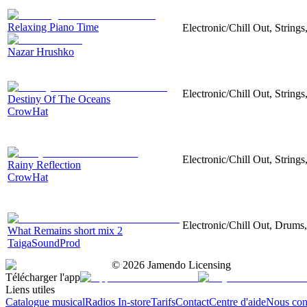
Relaxing Piano Time
Electronic/Chill Out, String
Nazar Hrushko
Electronic/Chill Out, Strings
Destiny Of The Oceans
CrowHat
Electronic/Chill Out, Strings
Rainy Reflection
CrowHat
Electronic/Chill Out, Drums,
What Remains short mix 2
TaigaSoundProd
©
2026
Jamendo Licensing
Télécharger l'app
Liens utiles
Catalogue musical
Radios In-store
Tarifs
Contact
Centre d'aide
Nous con