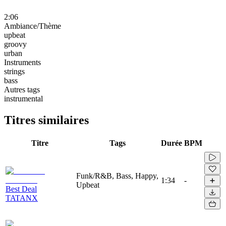
2:06
Ambiance/Thème
upbeat
groovy
urban
Instruments
strings
bass
Autres tags
instrumental
Titres similaires
Titre
Tags
Durée
BPM
Funk/R&B, Bass, Happy,
1:34
-
Upbeat
Best Deal
TATANX