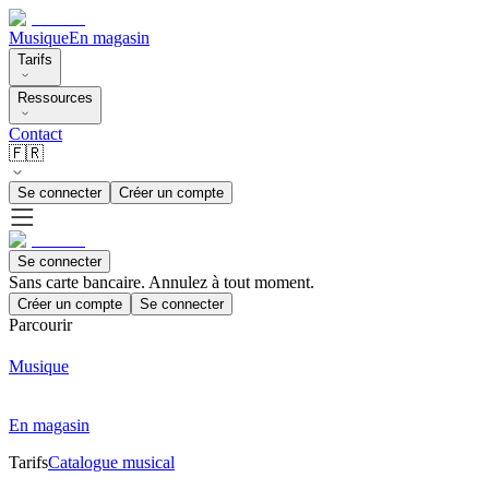
Musique
En magasin
Tarifs
Ressources
Contact
🇫🇷
Se connecter
Créer un compte
Se connecter
Sans carte bancaire. Annulez à tout moment.
Créer un compte
Se connecter
Parcourir
Musique
En magasin
Tarifs
Catalogue musical