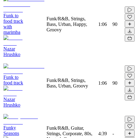
Funk to
Funk/R&B, Strings,
food track
Bass, Urban, Happy,
1:06
90
with
Groovy
marimba
Nazar
Hrushko
Funk to
Funk/R&B, Strings,
food track
1:06
90
Bass, Urban, Groovy
Nazar
Hrushko
Funky
Funk/R&B, Guitar,
Seasons
Strings, Corporate, 80s,
4:39
-