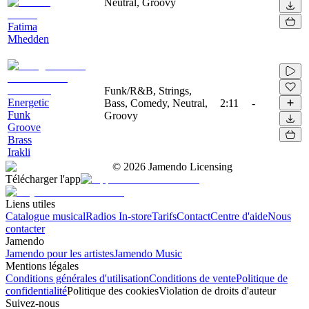
Neutral, Groovy
Fatima
Mhedden
Funk/R&B, Strings,
Energetic
Bass, Comedy, Neutral,
2:11
-
Funk
Groovy
Groove
Brass
Irakli
©
2026
Jamendo Licensing
Télécharger l'app
Liens utiles
Catalogue musical
Radios In-store
Tarifs
Contact
Centre d'aide
Nous
contacter
Jamendo
Jamendo pour les artistes
Jamendo Music
Mentions légales
Conditions générales d'utilisation
Conditions de vente
Politique de
confidentialité
Politique des cookies
Violation de droits d'auteur
Suivez-nous