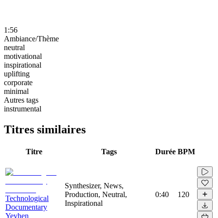
1:56
Ambiance/Thème
neutral
motivational
inspirational
uplifting
corporate
minimal
Autres tags
instrumental
Titres similaires
Titre
Tags
Durée
BPM
Synthesizer, News,
Production, Neutral,
0:40
120
Technological
Inspirational
Documentary
Yevhen