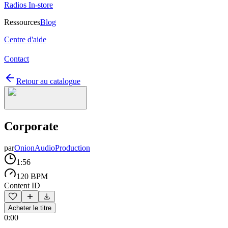
Radios In-store
Ressources
Blog
Centre d'aide
Contact
Retour au catalogue
Corporate
par
OnionAudioProduction
1:56
120 BPM
Content ID
Acheter le titre
0:00