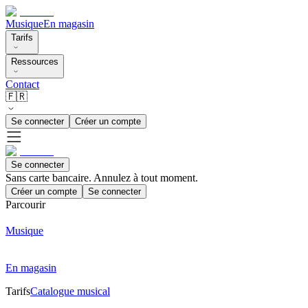
Musique
En magasin
Tarifs
Ressources
Contact
🇫🇷
Se connecter
Créer un compte
Se connecter
Sans carte bancaire. Annulez à tout moment.
Créer un compte
Se connecter
Parcourir
Musique
En magasin
Tarifs
Catalogue musical