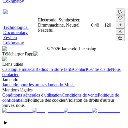
Lokhmatov
Electronic, Synthesizer,
Drummachine, Neutral,
0:40
120
Technological
Peaceful
Documentary
Yevhen
Lokhmatov
©
2026
Jamendo Licensing
Télécharger l'app
Liens utiles
Catalogue musical
Radios In-store
Tarifs
Contact
Centre d'aide
Nous
contacter
Jamendo
Jamendo pour les artistes
Jamendo Music
Mentions légales
Conditions générales d'utilisation
Conditions de vente
Politique de
confidentialité
Politique des cookies
Violation de droits d'auteur
Suivez-nous