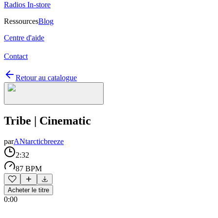
Radios In-store
Ressources
Blog
Centre d'aide
Contact
Retour au catalogue
Tribe | Cinematic
par
ANtarcticbreeze
2:32
87 BPM
Acheter le titre
0:00