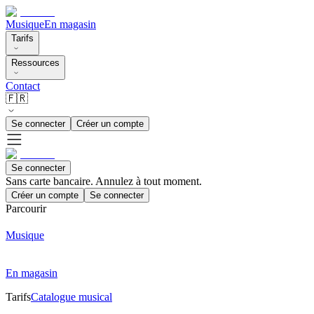
Musique
En magasin
Tarifs
Ressources
Contact
🇫🇷
Se connecter
Créer un compte
Se connecter
Sans carte bancaire. Annulez à tout moment.
Créer un compte
Se connecter
Parcourir
Musique
En magasin
Tarifs
Catalogue musical