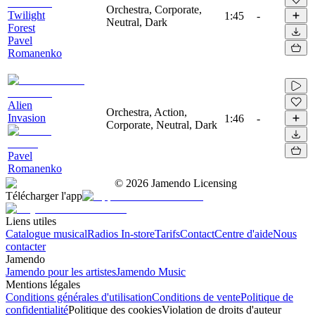
Orchestra, Corporate,
Twilight
1:45
-
Neutral, Dark
Forest
Pavel
Romanenko
Alien
Orchestra, Action,
Invasion
1:46
-
Corporate, Neutral, Dark
Pavel
Romanenko
©
2026
Jamendo Licensing
Télécharger l'app
Liens utiles
Catalogue musical
Radios In-store
Tarifs
Contact
Centre d'aide
Nous
contacter
Jamendo
Jamendo pour les artistes
Jamendo Music
Mentions légales
Conditions générales d'utilisation
Conditions de vente
Politique de
confidentialité
Politique des cookies
Violation de droits d'auteur