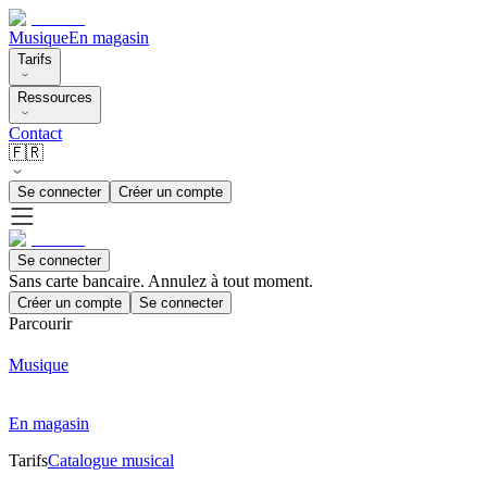
Musique
En magasin
Tarifs
Ressources
Contact
🇫🇷
Se connecter
Créer un compte
Se connecter
Sans carte bancaire. Annulez à tout moment.
Créer un compte
Se connecter
Parcourir
Musique
En magasin
Tarifs
Catalogue musical