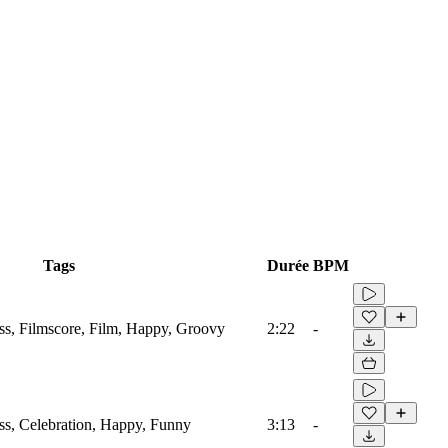
Tags
Durée
BPM
s, Filmscore, Film, Happy, Groovy
2:22
-
s, Celebration, Happy, Funny
3:13
-