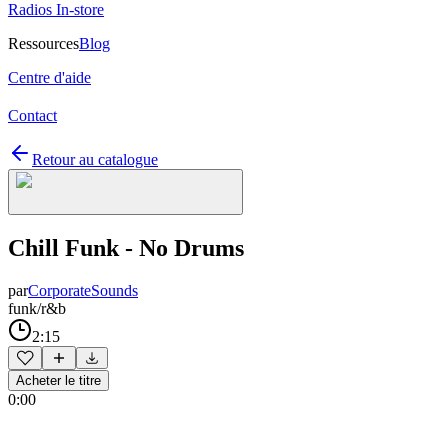
Radios In-store
Ressources
Blog
Centre d'aide
Contact
Retour au catalogue
Chill Funk - No Drums
par
CorporateSounds
funk/r&b
2:15
Acheter le titre
0:00