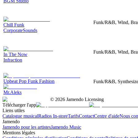
BGM Studio
Funk/R&B, Wind, Bras
Chill Funk
CorporateSounds
Funk/R&B, Wind, Bras
In The Now
Infraction
Upbeat Pop Funk Fashion
Funk/R&B, Synthesize
Mr.Aleks
©
2026
Jamendo Licensing
Télécharger l'app
Liens utiles
Catalogue musical
Radios In-store
Tarifs
Contact
Centre d'aide
Nous con
Jamendo
Jamendo pour les artistes
Jamendo Music
Mentions légales