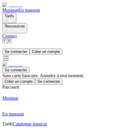
Musique
En magasin
Tarifs
Ressources
Contact
🇫🇷
Se connecter
Créer un compte
Se connecter
Sans carte bancaire. Annulez à tout moment.
Créer un compte
Se connecter
Parcourir
Musique
En magasin
Tarifs
Catalogue musical