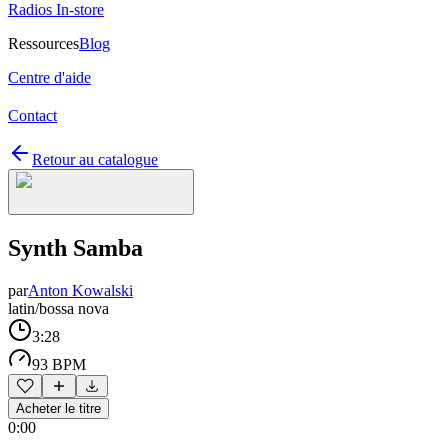
Radios In-store
Ressources
Blog
Centre d'aide
Contact
Retour au catalogue
Synth Samba
par
Anton Kowalski
latin/bossa nova
3:28
93 BPM
Acheter le titre
0:00