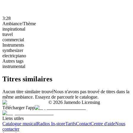
3:28
Ambiance/Thème
inspirational
travel
commercial
Instruments
synthesizer
electricpiano
Autres tags
instrumental
Titres similaires
Aucun titre similaire trouvé
Nous n'avons pas trouvé de titres dans la
même ambiance. Essayez de parcourir le catalogue.
©
2026
Jamendo Licensing
Télécharger l'app
Liens utiles
Catalogue musical
Radios In-store
Tarifs
Contact
Centre d'aide
Nous
contacter