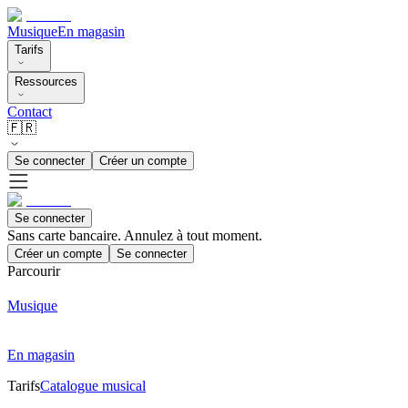
Musique
En magasin
Tarifs
Ressources
Contact
🇫🇷
Se connecter
Créer un compte
Se connecter
Sans carte bancaire. Annulez à tout moment.
Créer un compte
Se connecter
Parcourir
Musique
En magasin
Tarifs
Catalogue musical