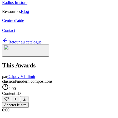
Radios In-store
Ressources
Blog
Centre d'aide
Contact
Retour au catalogue
This Awards
par
Osipov Vladimir
classical/modern compositions
2:00
Content ID
Acheter le titre
0:00