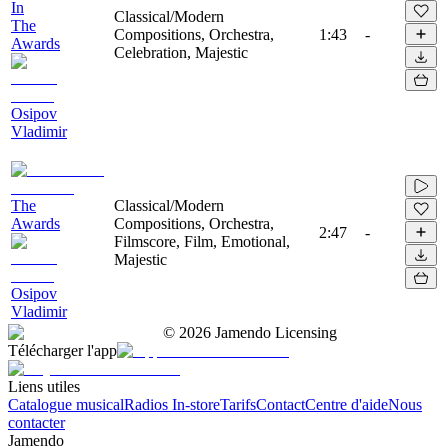
In
Classical/Modern
The
Compositions, Orchestra,
1:43
-
Awards
Celebration, Majestic
Osipov
Vladimir
The
Classical/Modern
Awards
Compositions, Orchestra,
2:47
-
Filmscore, Film, Emotional,
Majestic
Osipov
Vladimir
©
2026
Jamendo Licensing
Télécharger l'app
Liens utiles
Catalogue musical
Radios In-store
Tarifs
Contact
Centre d'aide
Nous
contacter
Jamendo