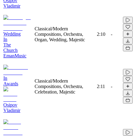
Osipov
Vladimir
Classical/Modern
Wedding
Compositions, Orchestra,
2:10
-
In
Organ, Wedding, Majestic
The
Church
EmanMusic
In
Classical/Modern
Awards
Compositions, Orchestra,
2:11
-
Celebration, Majestic
Osipov
Vladimir