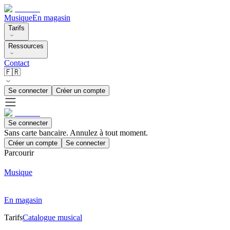
Musique
En magasin
Tarifs
Ressources
Contact
🇫🇷
Se connecter
Créer un compte
Se connecter
Sans carte bancaire. Annulez à tout moment.
Créer un compte
Se connecter
Parcourir
Musique
En magasin
Tarifs
Catalogue musical