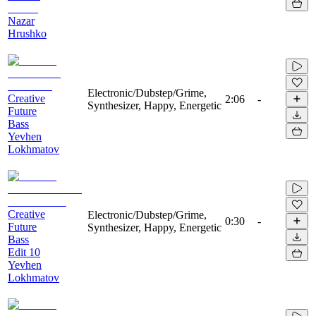
Nazar
Hrushko
Electronic/Dubstep/Grime,
Creative
2:06
-
Synthesizer, Happy, Energetic
Future
Bass
Yevhen
Lokhmatov
Creative
Electronic/Dubstep/Grime,
0:30
-
Future
Synthesizer, Happy, Energetic
Bass
Edit 10
Yevhen
Lokhmatov