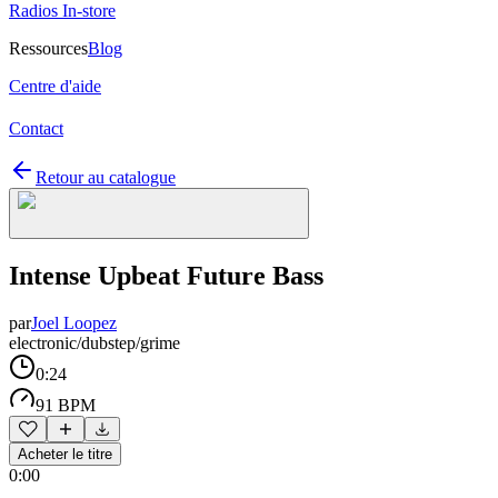
Radios In-store
Ressources
Blog
Centre d'aide
Contact
Retour au catalogue
Intense Upbeat Future Bass
par
Joel Loopez
electronic/dubstep/grime
0:24
91 BPM
Acheter le titre
0:00