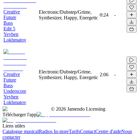
Creative
Electronic/Dubstep/Grime,
0:24
-
Future
Synthesizer, Happy, Energetic
Bass
Edit 5
Yevhen
Lokhmatov
Electronic/Dubstep/Grime,
Creative
2:06
-
Synthesizer, Happy, Energetic
Future
Bass
Underscore
Yevhen
Lokhmatov
©
2026
Jamendo Licensing
Télécharger l'app
Liens utiles
Catalogue musical
Radios In-store
Tarifs
Contact
Centre d'aide
Nous
contacter