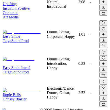
Neutral,
2:08
-
Uplifting
Inspirational
Inspiring Positive
Corporate
Art Media
Drums, Guitar,
1:01
-
Easy Smile
Corporate, Happy
TaigaSoundProd
Drums, Guitar,
Introdcution,
0:23
-
Easy Smile Intro2
Happy
TaigaSoundProd
Electronic/Dance,
Drums, Guitar,
2:52
-
Jingle Bells
Happy
Chrissy Blazier
©
2026
Jamendo Licensing