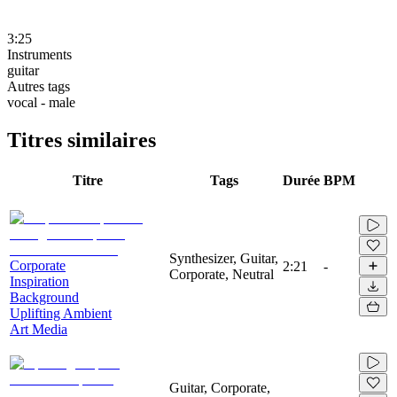
3:25
Instruments
guitar
Autres tags
vocal - male
Titres similaires
Titre
Tags
Durée
BPM
Synthesizer, Guitar,
Corporate
2:21
-
Corporate, Neutral
Inspiration
Background
Uplifting Ambient
Art Media
Guitar, Corporate,