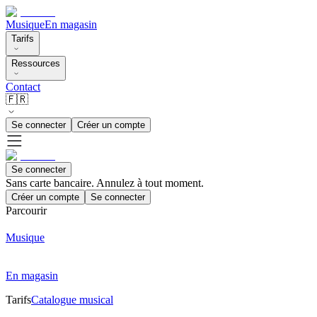
Musique
En magasin
Tarifs
Ressources
Contact
🇫🇷
Se connecter
Créer un compte
Se connecter
Sans carte bancaire. Annulez à tout moment.
Créer un compte
Se connecter
Parcourir
Musique
En magasin
Tarifs
Catalogue musical