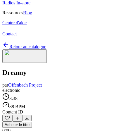
Radios In-store
Ressources
Blog
Centre d'aide
Contact
Retour au catalogue
Dreamy
par
Offenbach Project
electronic
3:38
88 BPM
Content ID
Acheter le titre
0:00