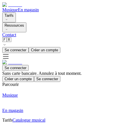
Musique
En magasin
Tarifs
Ressources
Contact
🇫🇷
Se connecter
Créer un compte
Se connecter
Sans carte bancaire. Annulez à tout moment.
Créer un compte
Se connecter
Parcourir
Musique
En magasin
Tarifs
Catalogue musical