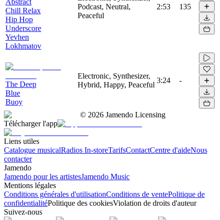
Abstract
Podcast, Neutral,
2:53
135
Chill Relax
Peaceful
Hip Hop
Underscore
Yevhen
Lokhmatov
Electronic, Synthesizer,
3:24
-
The Deep
Hybrid, Happy, Peaceful
Blue
Buoy
©
2026
Jamendo Licensing
Télécharger l'app
Liens utiles
Catalogue musical
Radios In-store
Tarifs
Contact
Centre d'aide
Nous
contacter
Jamendo
Jamendo pour les artistes
Jamendo Music
Mentions légales
Conditions générales d'utilisation
Conditions de vente
Politique de
confidentialité
Politique des cookies
Violation de droits d'auteur
Suivez-nous