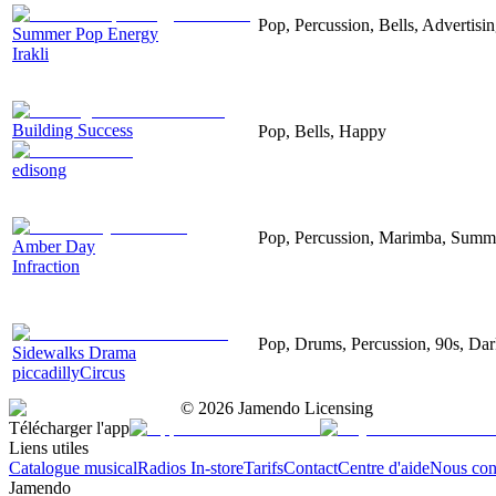
Pop, Percussion, Bells, Advertisi
Summer Pop Energy
Irakli
Building Success
Pop, Bells, Happy
edisong
Pop, Percussion, Marimba, Summe
Amber Day
Infraction
Pop, Drums, Percussion, 90s, Dar
Sidewalks Drama
piccadillyCircus
©
2026
Jamendo Licensing
Télécharger l'app
Liens utiles
Catalogue musical
Radios In-store
Tarifs
Contact
Centre d'aide
Nous con
Jamendo