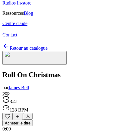
Radios In-store
Ressources
Blog
Centre d'aide
Contact
Retour au catalogue
Roll On Christmas
par
James Bell
pop
3:41
128 BPM
Acheter le titre
0:00