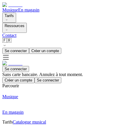
Musique
En magasin
Tarifs
Ressources
Contact
🇫🇷
Se connecter
Créer un compte
Se connecter
Sans carte bancaire. Annulez à tout moment.
Créer un compte
Se connecter
Parcourir
Musique
En magasin
Tarifs
Catalogue musical