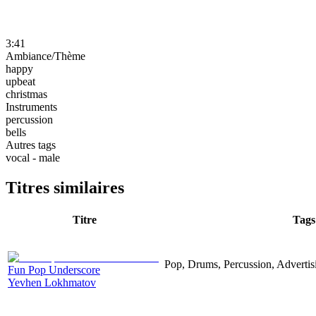
3:41
Ambiance/Thème
happy
upbeat
christmas
Instruments
percussion
bells
Autres tags
vocal - male
Titres similaires
Titre
Tags
Pop, Drums, Percussion, Adverti
Fun Pop Underscore
Yevhen Lokhmatov