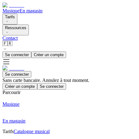
Musique
En magasin
Tarifs
Ressources
Contact
🇫🇷
Se connecter
Créer un compte
Se connecter
Sans carte bancaire. Annulez à tout moment.
Créer un compte
Se connecter
Parcourir
Musique
En magasin
Tarifs
Catalogue musical