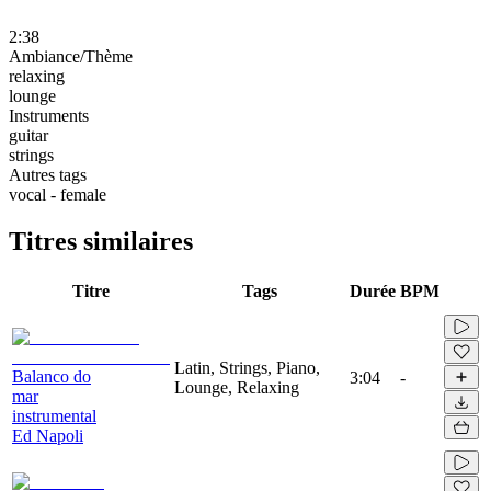
2:38
Ambiance/Thème
relaxing
lounge
Instruments
guitar
strings
Autres tags
vocal - female
Titres similaires
Titre
Tags
Durée
BPM
Latin, Strings, Piano,
Balanco do
3:04
-
Lounge, Relaxing
mar
instrumental
Ed Napoli