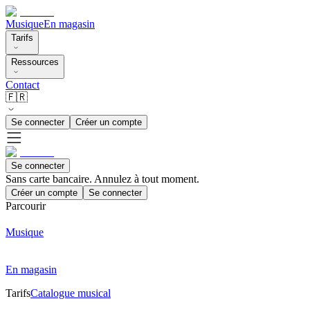
Musique
En magasin
Tarifs
Ressources
Contact
🇫🇷
Se connecter
Créer un compte
Se connecter
Sans carte bancaire. Annulez à tout moment.
Créer un compte
Se connecter
Parcourir
Musique
En magasin
Tarifs
Catalogue musical