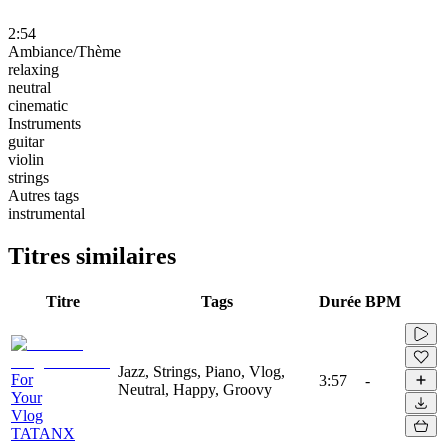
2:54
Ambiance/Thème
relaxing
neutral
cinematic
Instruments
guitar
violin
strings
Autres tags
instrumental
Titres similaires
Titre
Tags
Durée
BPM
Jazz, Strings, Piano, Vlog,
For
3:57
-
Neutral, Happy, Groovy
Your
Vlog
TATANX