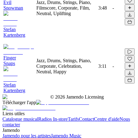
Evil
Jazz, Drums, Strings, Piano,
Snowman
Filmscore, Corporate, Film,
3:48
-
Neutral, Uplifting
Stefan
Kartenberg
Finger
Jazz, Drums, Strings, Piano,
Snaps
Corporate, Celebration,
3:11
-
Neutral, Happy
Stefan
Kartenberg
©
2026
Jamendo Licensing
Télécharger l'app
Liens utiles
Catalogue musical
Radios In-store
Tarifs
Contact
Centre d'aide
Nous
contacter
Jamendo
Jamendo pour les artistes
Jamendo Music