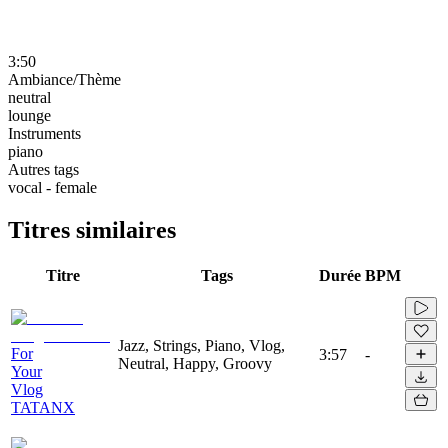
3:50
Ambiance/Thème
neutral
lounge
Instruments
piano
Autres tags
vocal - female
Titres similaires
Titre
Tags
Durée
BPM
Jazz, Strings, Piano, Vlog,
For
3:57
-
Neutral, Happy, Groovy
Your
Vlog
TATANX