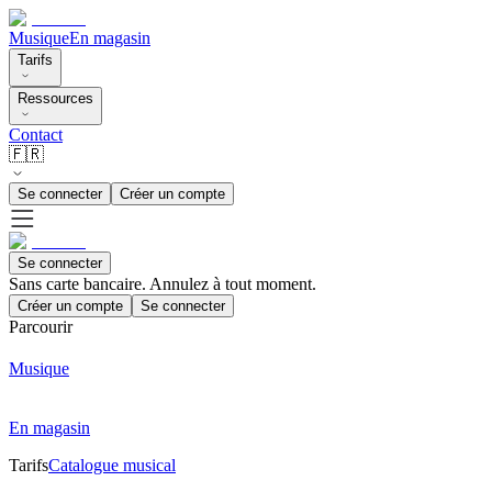
Musique
En magasin
Tarifs
Ressources
Contact
🇫🇷
Se connecter
Créer un compte
Se connecter
Sans carte bancaire. Annulez à tout moment.
Créer un compte
Se connecter
Parcourir
Musique
En magasin
Tarifs
Catalogue musical