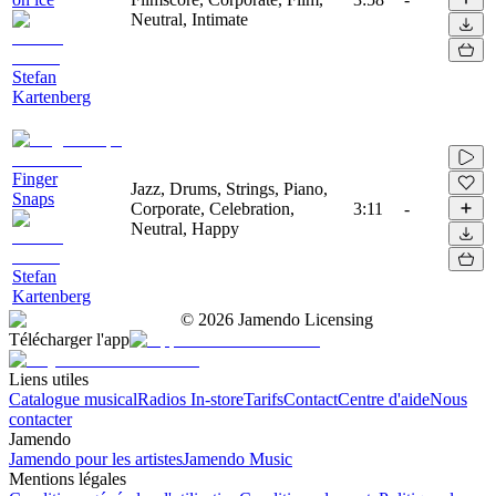
Neutral, Intimate
Stefan
Kartenberg
Finger
Jazz, Drums, Strings, Piano,
Snaps
Corporate, Celebration,
3:11
-
Neutral, Happy
Stefan
Kartenberg
©
2026
Jamendo Licensing
Télécharger l'app
Liens utiles
Catalogue musical
Radios In-store
Tarifs
Contact
Centre d'aide
Nous
contacter
Jamendo
Jamendo pour les artistes
Jamendo Music
Mentions légales