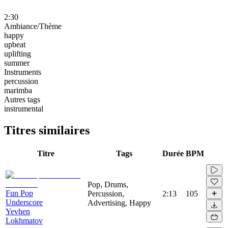
2:30
Ambiance/Thème
happy
upbeat
uplifting
summer
Instruments
percussion
marimba
Autres tags
instrumental
Titres similaires
Titre
Tags
Durée
BPM
Pop, Drums,
Fun Pop
Percussion,
2:13
105
Underscore
Advertising, Happy
Yevhen
Lokhmatov