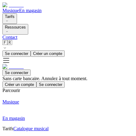
Musique
En magasin
Tarifs
Ressources
Contact
🇫🇷
Se connecter
Créer un compte
Se connecter
Sans carte bancaire. Annulez à tout moment.
Créer un compte
Se connecter
Parcourir
Musique
En magasin
Tarifs
Catalogue musical