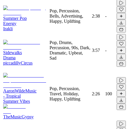
Pop, Percussion,
Bells, Advertising,
2:38
-
Summer Pop
Happy, Uplifting
Energy
Irakli
Pop, Drums,
Percussion, 90s, Dark,
3:57
-
Sidewalks
Dramatic, Upbeat,
Drama
Sad
piccadillyCircus
Pop, Percussion,
AaronWildeMusic
Travel, Holiday,
2:26
100
- Tropical
Happy, Uplifting
Summer Vibes
TheMusicGypsy