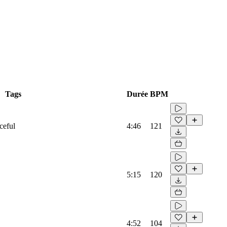
Tags
Durée
BPM
ceful
4:46
121
5:15
120
4:52
104