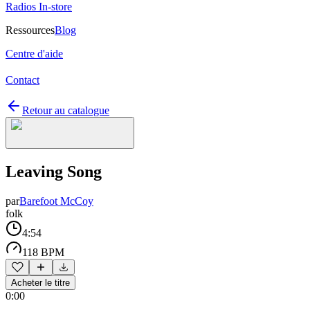
Radios In-store
Ressources
Blog
Centre d'aide
Contact
Retour au catalogue
Leaving Song
par
Barefoot McCoy
folk
4:54
118 BPM
Acheter le titre
0:00