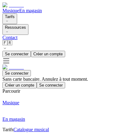
Musique
En magasin
Tarifs
Ressources
Contact
🇫🇷
Se connecter
Créer un compte
Se connecter
Sans carte bancaire. Annulez à tout moment.
Créer un compte
Se connecter
Parcourir
Musique
En magasin
Tarifs
Catalogue musical