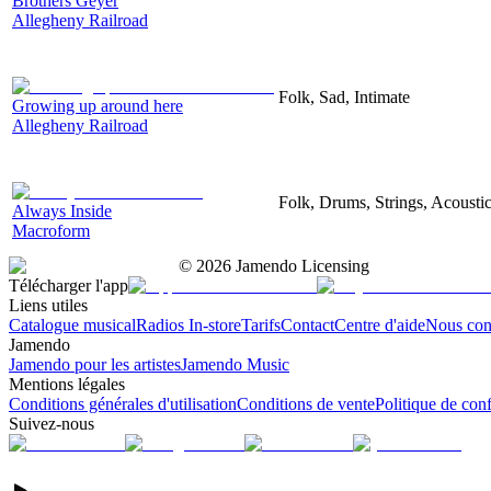
Brothers Geyer
Allegheny Railroad
Folk, Sad, Intimate
Growing up around here
Allegheny Railroad
Folk, Drums, Strings, Acoustic
Always Inside
Macroform
©
2026
Jamendo Licensing
Télécharger l'app
Liens utiles
Catalogue musical
Radios In-store
Tarifs
Contact
Centre d'aide
Nous con
Jamendo
Jamendo pour les artistes
Jamendo Music
Mentions légales
Conditions générales d'utilisation
Conditions de vente
Politique de conf
Suivez-nous