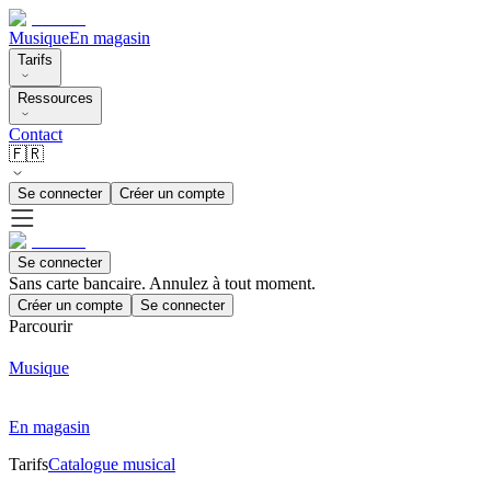
Musique
En magasin
Tarifs
Ressources
Contact
🇫🇷
Se connecter
Créer un compte
Se connecter
Sans carte bancaire. Annulez à tout moment.
Créer un compte
Se connecter
Parcourir
Musique
En magasin
Tarifs
Catalogue musical