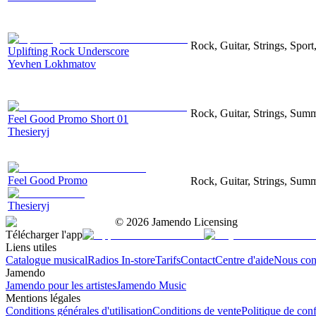
Rock, Guitar, Strings, Sport
Uplifting Rock Underscore
Yevhen Lokhmatov
Rock, Guitar, Strings, Sum
Feel Good Promo Short 01
Thesieryj
Feel Good Promo
Rock, Guitar, Strings, Sum
Thesieryj
©
2026
Jamendo Licensing
Télécharger l'app
Liens utiles
Catalogue musical
Radios In-store
Tarifs
Contact
Centre d'aide
Nous con
Jamendo
Jamendo pour les artistes
Jamendo Music
Mentions légales
Conditions générales d'utilisation
Conditions de vente
Politique de conf