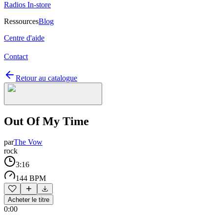
Radios In-store
Ressources
Blog
Centre d'aide
Contact
Retour au catalogue
Out Of My Time
par
The Vow
rock
3:16
144 BPM
Acheter le titre
0:00