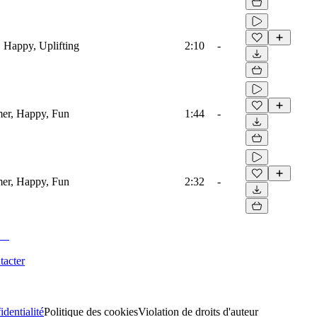
, Happy, Uplifting
2:10
-
mer, Happy, Fun
1:44
-
mer, Happy, Fun
2:32
-
tacter
identialité
Politique des cookies
Violation de droits d'auteur