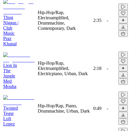
Hip-Hop/Rap,
Thug
Electroamplified,
2:35
-
Niggas |
Drummachine,
Club
Contemporary, Dark
Music
Praz
Khanal
Hip-Hop/Rap,
Lion In
Electroamplified,
2:18
-
The
Electricpiano, Urban, Dark
Jungle
Med
Mouha
Hip-Hop/Rap, Piano,
Twisted
0:49
-
Drummachine, Urban, Dark
Tease
Lofi
Lopez