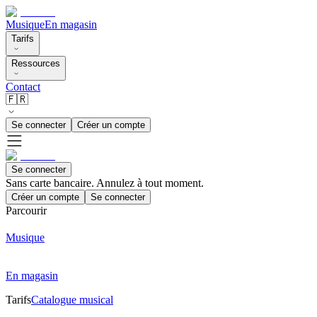
Musique
En magasin
Tarifs
Ressources
Contact
🇫🇷
Se connecter
Créer un compte
Se connecter
Sans carte bancaire. Annulez à tout moment.
Créer un compte
Se connecter
Parcourir
Musique
En magasin
Tarifs
Catalogue musical