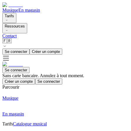
Musique
En magasin
Tarifs
Ressources
Contact
🇫🇷
Se connecter
Créer un compte
Se connecter
Sans carte bancaire. Annulez à tout moment.
Créer un compte
Se connecter
Parcourir
Musique
En magasin
Tarifs
Catalogue musical