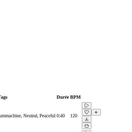
Tags
Durée
BPM
rummachine, Neutral, Peaceful
0:40
120