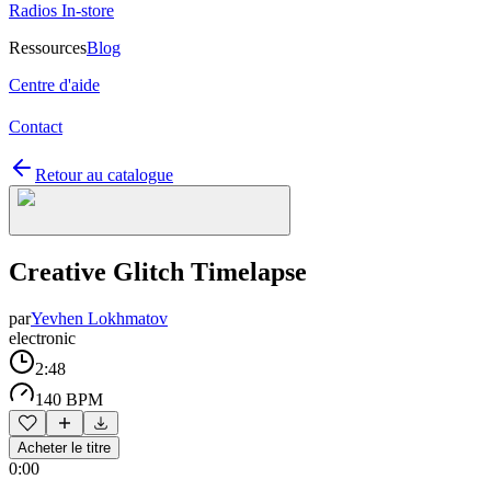
Radios In-store
Ressources
Blog
Centre d'aide
Contact
Retour au catalogue
Creative Glitch Timelapse
par
Yevhen Lokhmatov
electronic
2:48
140 BPM
Acheter le titre
0:00