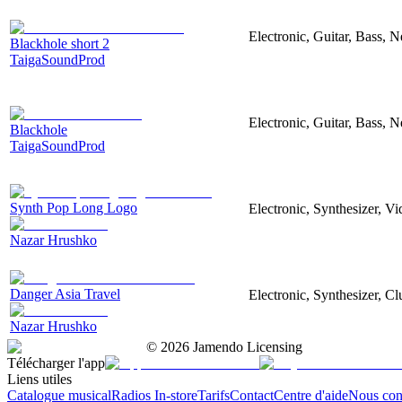
Electronic, Guitar, Bass, N
Blackhole short 2
TaigaSoundProd
Electronic, Guitar, Bass, N
Blackhole
TaigaSoundProd
Synth Pop Long Logo
Electronic, Synthesizer, V
Nazar Hrushko
Danger Asia Travel
Electronic, Synthesizer, Cl
Nazar Hrushko
©
2026
Jamendo Licensing
Télécharger l'app
Liens utiles
Catalogue musical
Radios In-store
Tarifs
Contact
Centre d'aide
Nous con