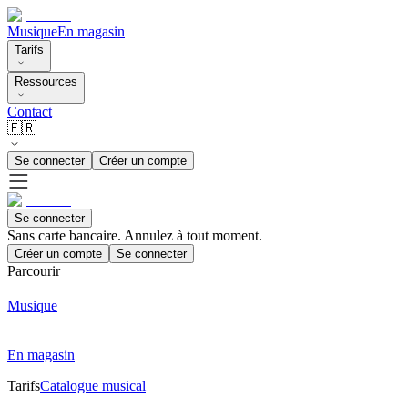
Musique
En magasin
Tarifs
Ressources
Contact
🇫🇷
Se connecter
Créer un compte
Se connecter
Sans carte bancaire. Annulez à tout moment.
Créer un compte
Se connecter
Parcourir
Musique
En magasin
Tarifs
Catalogue musical