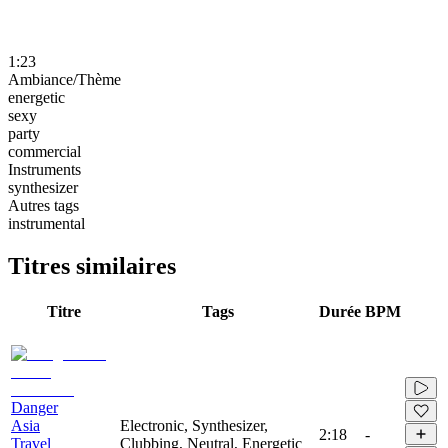
1:23
Ambiance/Thème
energetic
sexy
party
commercial
Instruments
synthesizer
Autres tags
instrumental
Titres similaires
Titre
Tags
Durée
BPM
Danger
Asia
Electronic, Synthesizer,
2:18
-
Travel
Clubbing, Neutral, Energetic