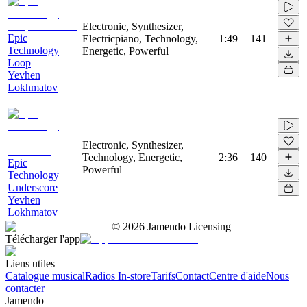
Electronic, Synthesizer,
Epic
Electricpiano, Technology,
1:49
141
Technology
Energetic, Powerful
Loop
Yevhen
Lokhmatov
Electronic, Synthesizer,
Technology, Energetic,
2:36
140
Epic
Powerful
Technology
Underscore
Yevhen
Lokhmatov
©
2026
Jamendo Licensing
Télécharger l'app
Liens utiles
Catalogue musical
Radios In-store
Tarifs
Contact
Centre d'aide
Nous
contacter
Jamendo