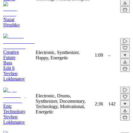
Nazar
Hrushko
Creative
Electronic, Synthesizer,
1:09
-
Future
Happy, Energetic
Bass
Edit 8
Yevhen
Lokhmatov
Electronic, Drums,
Synthesizer, Documentary,
2:36
142
Epic
Technology, Motivational,
Technology
Energetic
Yevhen
Lokhmatov