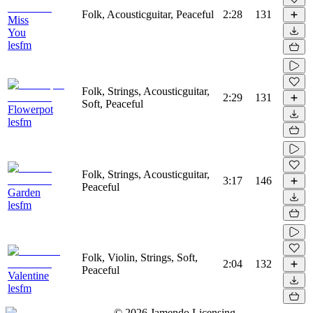
Folk, Acousticguitar, Peaceful
2:28
131
Miss
You
lesfm
Folk, Strings, Acousticguitar,
2:29
131
Soft, Peaceful
Flowerpot
lesfm
Folk, Strings, Acousticguitar,
3:17
146
Peaceful
Garden
lesfm
Folk, Violin, Strings, Soft,
2:04
132
Peaceful
Valentine
lesfm
©
2026
Jamendo Licensing