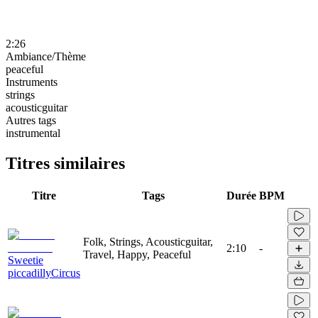
2:26
Ambiance/Thème
peaceful
Instruments
strings
acousticguitar
Autres tags
instrumental
Titres similaires
Titre
Tags
Durée
BPM
Folk, Strings, Acousticguitar,
2:10
-
Travel, Happy, Peaceful
Sweetie
piccadillyCircus