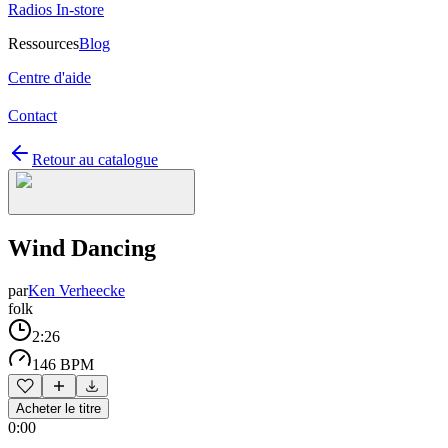
Radios In-store
Ressources
Blog
Centre d'aide
Contact
Retour au catalogue
Wind Dancing
par
Ken Verheecke
folk
2:26
146 BPM
Acheter le titre
0:00