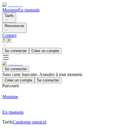
Musique
En magasin
Tarifs
Ressources
Contact
🇫🇷
Se connecter
Créer un compte
Se connecter
Sans carte bancaire. Annulez à tout moment.
Créer un compte
Se connecter
Parcourir
Musique
En magasin
Tarifs
Catalogue musical