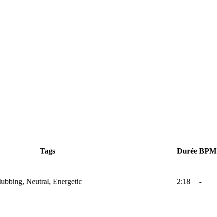
Tags
Durée
BPM
lubbing, Neutral, Energetic
2:18
-