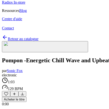
Radios In-store
Ressources
Blog
Centre d'aide
Contact
Retour au catalogue
Pompon -Energetic Chill Wave and Upbea
par
Sonic Fox
electronic
1:03
129 BPM
Acheter le titre
0:00