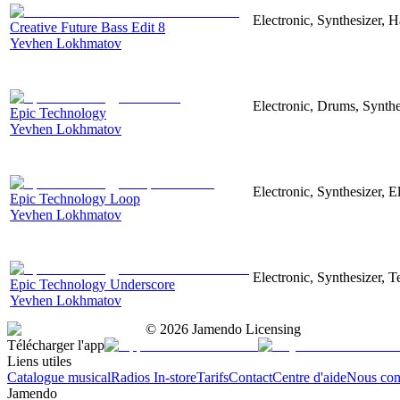
Electronic, Synthesizer, 
Creative Future Bass Edit 8
Yevhen Lokhmatov
Electronic, Drums, Synthe
Epic Technology
Yevhen Lokhmatov
Electronic, Synthesizer, 
Epic Technology Loop
Yevhen Lokhmatov
Electronic, Synthesizer, 
Epic Technology Underscore
Yevhen Lokhmatov
©
2026
Jamendo Licensing
Télécharger l'app
Liens utiles
Catalogue musical
Radios In-store
Tarifs
Contact
Centre d'aide
Nous con
Jamendo