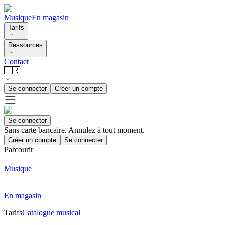
Musique
En magasin
Tarifs
Ressources
Contact
🇫🇷
Se connecter
Créer un compte
Se connecter
Sans carte bancaire. Annulez à tout moment.
Créer un compte
Se connecter
Parcourir
Musique
En magasin
Tarifs
Catalogue musical