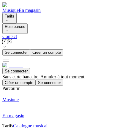
Musique
En magasin
Tarifs
Ressources
Contact
🇫🇷
Se connecter
Créer un compte
Se connecter
Sans carte bancaire. Annulez à tout moment.
Créer un compte
Se connecter
Parcourir
Musique
En magasin
Tarifs
Catalogue musical