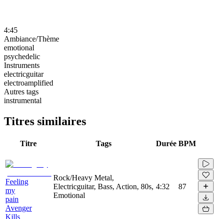
4:45
Ambiance/Thème
emotional
psychedelic
Instruments
electricguitar
electroamplified
Autres tags
instrumental
Titres similaires
Titre
Tags
Durée
BPM
Rock/Heavy Metal,
Feeling
Electricguitar, Bass, Action, 80s,
4:32
87
my
Emotional
pain
Avenger
Kills