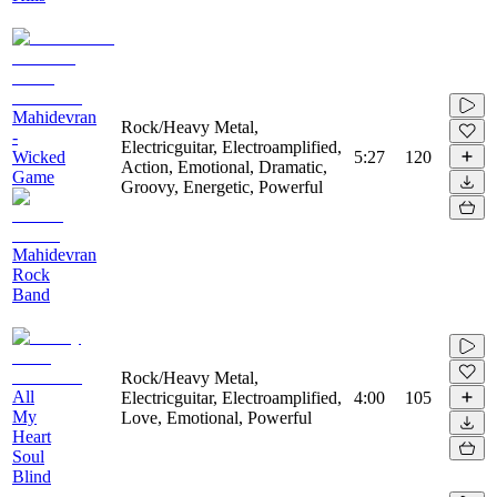
Mahidevran
Rock/Heavy Metal,
-
Electricguitar, Electroamplified,
Wicked
5:27
120
Action, Emotional, Dramatic,
Game
Groovy, Energetic, Powerful
Mahidevran
Rock
Band
Rock/Heavy Metal,
All
Electricguitar, Electroamplified,
4:00
105
My
Love, Emotional, Powerful
Heart
Soul
Blind