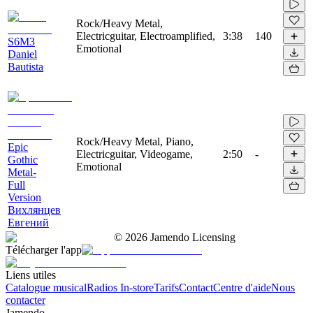
Rock/Heavy Metal,
Electricguitar, Electroamplified,
3:38
140
S6M3
Emotional
Daniel
Bautista
Rock/Heavy Metal, Piano,
Epic
Electricguitar, Videogame,
2:50
-
Gothic
Emotional
Metal-
Full
Version
Вихлянцев
Евгений
©
2026
Jamendo Licensing
Télécharger l'app
Liens utiles
Catalogue musical
Radios In-store
Tarifs
Contact
Centre d'aide
Nous
contacter
Jamendo