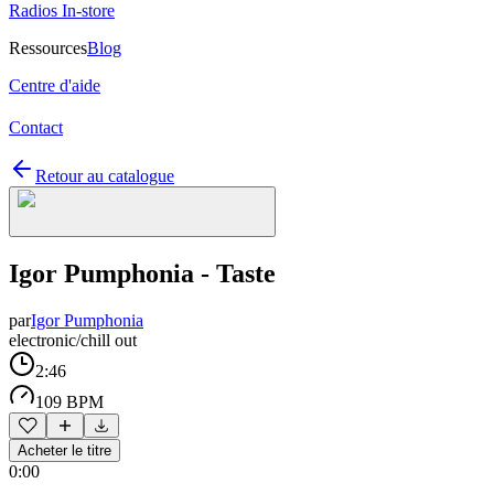
Radios In-store
Ressources
Blog
Centre d'aide
Contact
Retour au catalogue
Igor Pumphonia - Taste
par
Igor Pumphonia
electronic/chill out
2:46
109 BPM
Acheter le titre
0:00