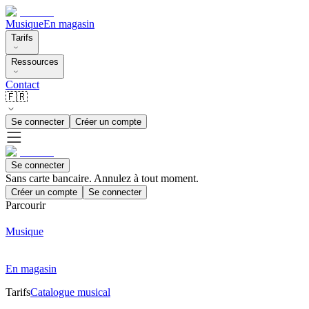
Musique
En magasin
Tarifs
Ressources
Contact
🇫🇷
Se connecter
Créer un compte
Se connecter
Sans carte bancaire. Annulez à tout moment.
Créer un compte
Se connecter
Parcourir
Musique
En magasin
Tarifs
Catalogue musical