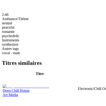
2:46
Ambiance/Thème
neutral
peaceful
romantic
psychedelic
Instruments
synthesizer
Autres tags
vocal - male
Titres similaires
Titre
Electronic/Chill Ou
Deep Chill House
Art Media