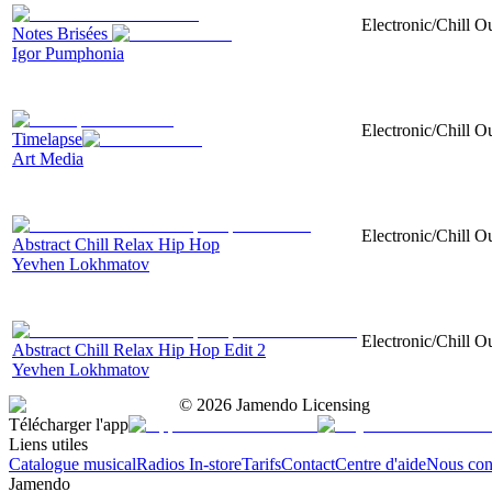
Electronic/Chill O
Notes Brisées
Igor Pumphonia
Electronic/Chill Ou
Timelapse
Art Media
Electronic/Chill O
Abstract Chill Relax Hip Hop
Yevhen Lokhmatov
Electronic/Chill O
Abstract Chill Relax Hip Hop Edit 2
Yevhen Lokhmatov
©
2026
Jamendo Licensing
Télécharger l'app
Liens utiles
Catalogue musical
Radios In-store
Tarifs
Contact
Centre d'aide
Nous con
Jamendo