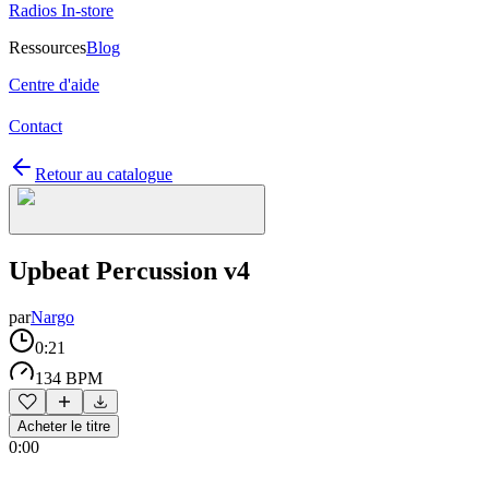
Radios In-store
Ressources
Blog
Centre d'aide
Contact
Retour au catalogue
Upbeat Percussion v4
par
Nargo
0:21
134 BPM
Acheter le titre
0:00