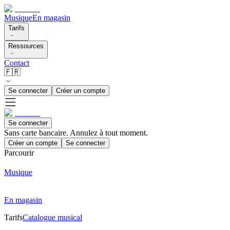
Musique
En magasin
Tarifs
Ressources
Contact
🇫🇷
Se connecter
Créer un compte
Se connecter
Sans carte bancaire. Annulez à tout moment.
Créer un compte
Se connecter
Parcourir
Musique
En magasin
Tarifs
Catalogue musical