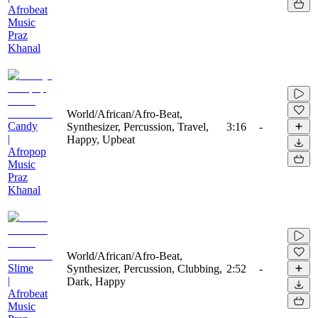
Afrobeat
Music
Praz
Khanal
World/African/Afro-Beat,
Candy
Synthesizer, Percussion, Travel,
3:16
-
|
Happy, Upbeat
Afropop
Music
Praz
Khanal
World/African/Afro-Beat,
Slime
Synthesizer, Percussion, Clubbing,
2:52
-
|
Dark, Happy
Afrobeat
Music