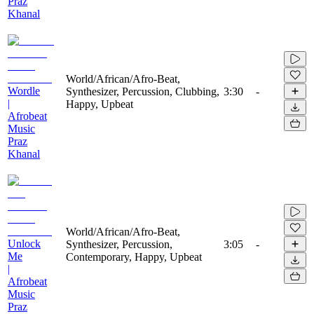
Praz
Khanal
World/African/Afro-Beat,
Wordle
Synthesizer, Percussion, Clubbing,
3:30
-
|
Happy, Upbeat
Afrobeat
Music
Praz
Khanal
World/African/Afro-Beat,
Unlock
Synthesizer, Percussion,
3:05
-
Me
Contemporary, Happy, Upbeat
|
Afrobeat
Music
Praz