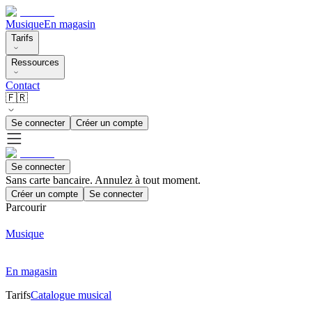
Musique
En magasin
Tarifs
Ressources
Contact
🇫🇷
Se connecter
Créer un compte
Se connecter
Sans carte bancaire. Annulez à tout moment.
Créer un compte
Se connecter
Parcourir
Musique
En magasin
Tarifs
Catalogue musical