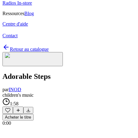
Radios In-store
Ressources
Blog
Centre d'aide
Contact
Retour au catalogue
Adorable Steps
par
INOD
children's music
1:58
Acheter le titre
0:00