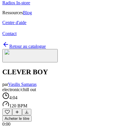
Radios In-store
Ressources
Blog
Centre d'aide
Contact
Retour au catalogue
CLEVER BOY
par
Vasilis Samaras
electronic/chill out
4:04
120 BPM
Acheter le titre
0:00