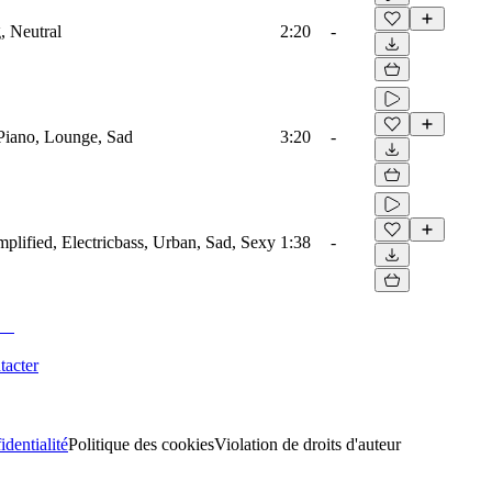
, Neutral
2:20
-
, Piano, Lounge, Sad
3:20
-
mplified, Electricbass, Urban, Sad, Sexy
1:38
-
tacter
identialité
Politique des cookies
Violation de droits d'auteur