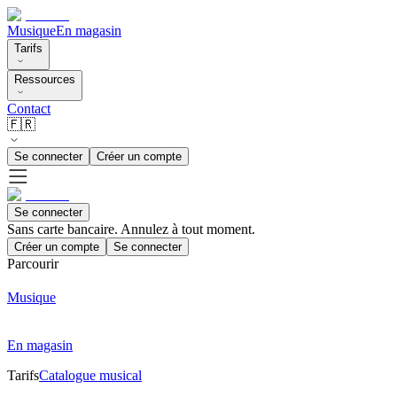
Musique
En magasin
Tarifs
Ressources
Contact
🇫🇷
Se connecter
Créer un compte
Se connecter
Sans carte bancaire. Annulez à tout moment.
Créer un compte
Se connecter
Parcourir
Musique
En magasin
Tarifs
Catalogue musical