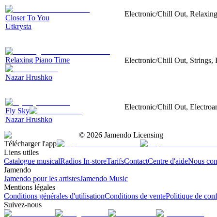
Electronic/Chill Out, Relaxing
Closer To You
Utkrysta
Relaxing Piano Time
Electronic/Chill Out, Strings
Nazar Hrushko
Electronic/Chill Out, Electroa
Fly Sky
Nazar Hrushko
©
2026
Jamendo Licensing
Télécharger l'app
Liens utiles
Catalogue musical
Radios In-store
Tarifs
Contact
Centre d'aide
Nous con
Jamendo
Jamendo pour les artistes
Jamendo Music
Mentions légales
Conditions générales d'utilisation
Conditions de vente
Politique de conf
Suivez-nous