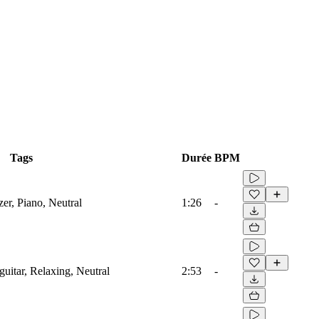
Tags
Durée
BPM
zer, Piano, Neutral
1:26
-
guitar, Relaxing, Neutral
2:53
-