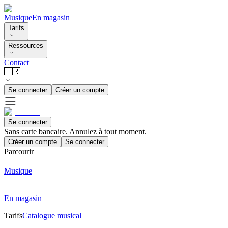
Musique
En magasin
Tarifs
Ressources
Contact
🇫🇷
Se connecter
Créer un compte
Se connecter
Sans carte bancaire. Annulez à tout moment.
Créer un compte
Se connecter
Parcourir
Musique
En magasin
Tarifs
Catalogue musical