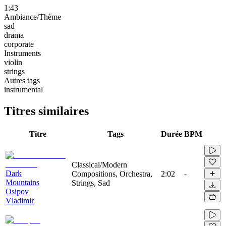
1:43
Ambiance/Thème
sad
drama
corporate
Instruments
violin
strings
Autres tags
instrumental
Titres similaires
Titre
Tags
Durée
BPM
Classical/Modern
Dark
Compositions, Orchestra,
2:02
-
Mountains
Strings, Sad
Osipov
Vladimir