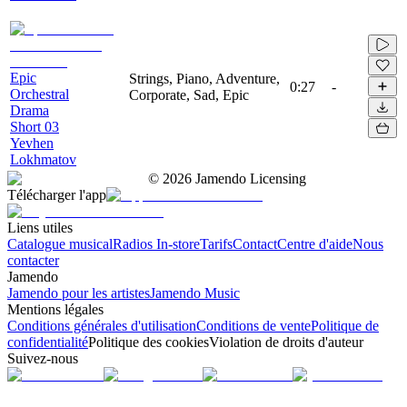
Epic
Strings, Piano, Adventure,
0:27
-
Orchestral
Corporate, Sad, Epic
Drama
Short 03
Yevhen
Lokhmatov
©
2026
Jamendo Licensing
Télécharger l'app
Liens utiles
Catalogue musical
Radios In-store
Tarifs
Contact
Centre d'aide
Nous
contacter
Jamendo
Jamendo pour les artistes
Jamendo Music
Mentions légales
Conditions générales d'utilisation
Conditions de vente
Politique de
confidentialité
Politique des cookies
Violation de droits d'auteur
Suivez-nous