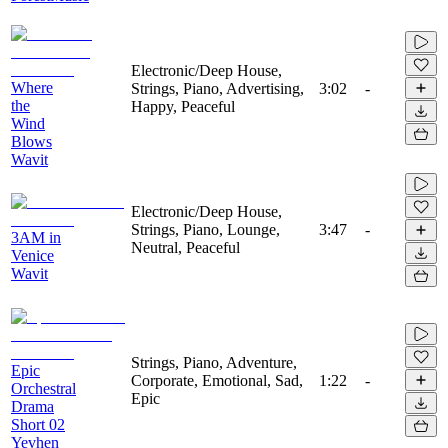
Electronic/Deep House,
Where
Strings, Piano, Advertising,
3:02
-
the
Happy, Peaceful
Wind
Blows
Wavit
Electronic/Deep House,
Strings, Piano, Lounge,
3:47
-
3AM in
Neutral, Peaceful
Venice
Wavit
Strings, Piano, Adventure,
Epic
Corporate, Emotional, Sad,
1:22
-
Orchestral
Epic
Drama
Short 02
Yevhen