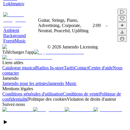
Lokhmatov
Guitar, Strings, Piano,
Advertising, Corporate,
2:09
-
Ambient
Neutral, Peaceful, Uplifting
Background
ForestMusic
©
2026
Jamendo Licensing
Télécharger l'app
Liens utiles
Catalogue musical
Radios In-store
Tarifs
Contact
Centre d'aide
Nous
contacter
Jamendo
Jamendo pour les artistes
Jamendo Music
Mentions légales
Conditions générales d'utilisation
Conditions de vente
Politique de
confidentialité
Politique des cookies
Violation de droits d'auteur
Suivez-nous