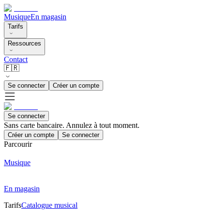
Musique
En magasin
Tarifs
Ressources
Contact
🇫🇷
Se connecter
Créer un compte
Se connecter
Sans carte bancaire. Annulez à tout moment.
Créer un compte
Se connecter
Parcourir
Musique
En magasin
Tarifs
Catalogue musical