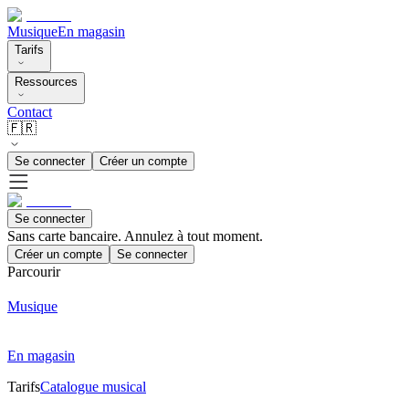
Musique
En magasin
Tarifs
Ressources
Contact
🇫🇷
Se connecter
Créer un compte
Se connecter
Sans carte bancaire. Annulez à tout moment.
Créer un compte
Se connecter
Parcourir
Musique
En magasin
Tarifs
Catalogue musical