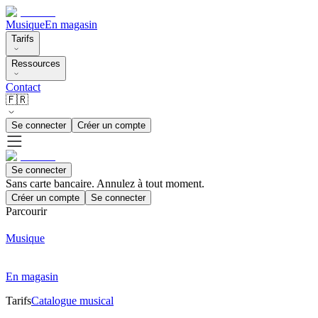
Musique
En magasin
Tarifs
Ressources
Contact
🇫🇷
Se connecter
Créer un compte
Se connecter
Sans carte bancaire. Annulez à tout moment.
Créer un compte
Se connecter
Parcourir
Musique
En magasin
Tarifs
Catalogue musical