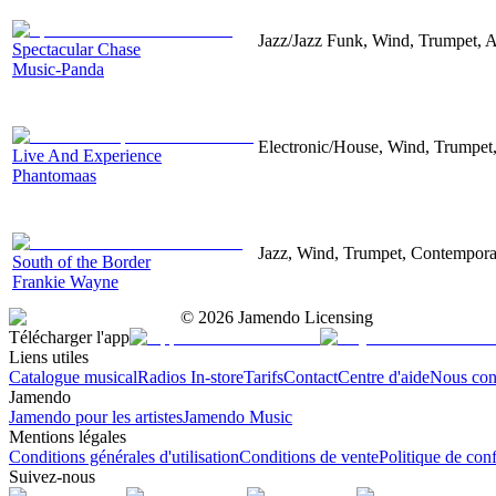
Jazz/Jazz Funk, Wind, Trumpet, A
Spectacular Chase
Music-Panda
Electronic/House, Wind, Trumpet
Live And Experience
Phantomaas
Jazz, Wind, Trumpet, Contempora
South of the Border
Frankie Wayne
©
2026
Jamendo Licensing
Télécharger l'app
Liens utiles
Catalogue musical
Radios In-store
Tarifs
Contact
Centre d'aide
Nous con
Jamendo
Jamendo pour les artistes
Jamendo Music
Mentions légales
Conditions générales d'utilisation
Conditions de vente
Politique de conf
Suivez-nous