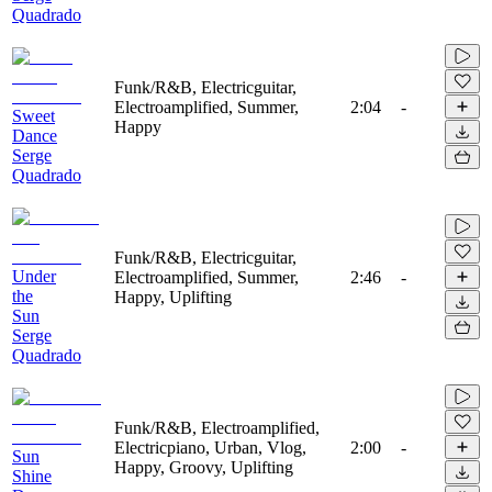
Quadrado
Funk/R&B, Electricguitar,
Electroamplified, Summer,
2:04
-
Sweet
Happy
Dance
Serge
Quadrado
Funk/R&B, Electricguitar,
Under
Electroamplified, Summer,
2:46
-
the
Happy, Uplifting
Sun
Serge
Quadrado
Funk/R&B, Electroamplified,
Electricpiano, Urban, Vlog,
2:00
-
Sun
Happy, Groovy, Uplifting
Shine