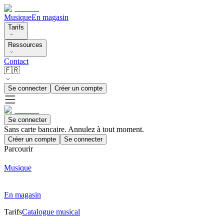
Musique
En magasin
Tarifs
Ressources
Contact
🇫🇷
Se connecter
Créer un compte
Se connecter
Sans carte bancaire. Annulez à tout moment.
Créer un compte
Se connecter
Parcourir
Musique
En magasin
Tarifs
Catalogue musical