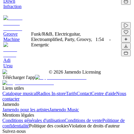
Down
Infraction
Groove
Funk/R&B, Electricguitar,
Machine
Electroamplified, Party, Groovy,
1:54
-
Energetic
Adi
Ursu
©
2026
Jamendo Licensing
Télécharger l'app
Liens utiles
Catalogue musical
Radios In-store
Tarifs
Contact
Centre d'aide
Nous
contacter
Jamendo
Jamendo pour les artistes
Jamendo Music
Mentions légales
Conditions générales d'utilisation
Conditions de vente
Politique de
confidentialité
Politique des cookies
Violation de droits d'auteur
Suivez-nous