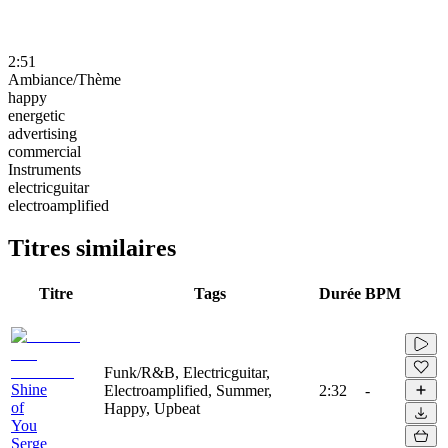
2:51
Ambiance/Thème
happy
energetic
advertising
commercial
Instruments
electricguitar
electroamplified
Titres similaires
Titre
Tags
Durée
BPM
Funk/R&B, Electricguitar,
Shine
Electroamplified, Summer,
2:32
-
of
Happy, Upbeat
You
Serge