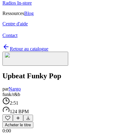
Radios In-store
Ressources
Blog
Centre d'aide
Contact
Retour au catalogue
Upbeat Funky Pop
par
Nargo
funk/r&b
2:51
124 BPM
Acheter le titre
0:00