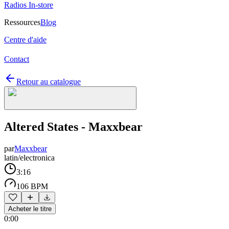
Radios In-store
Ressources
Blog
Centre d'aide
Contact
Retour au catalogue
Altered States - Maxxbear
par
Maxxbear
latin/electronica
3:16
106 BPM
Acheter le titre
0:00