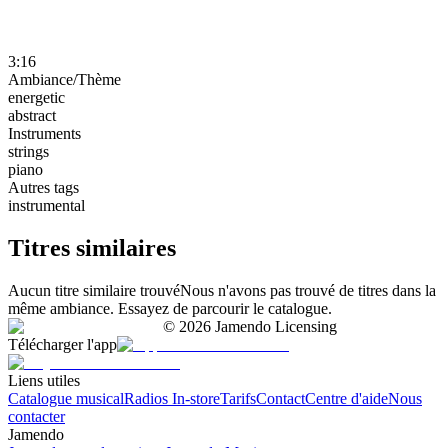
3:16
Ambiance/Thème
energetic
abstract
Instruments
strings
piano
Autres tags
instrumental
Titres similaires
Aucun titre similaire trouvé
Nous n'avons pas trouvé de titres dans la
même ambiance. Essayez de parcourir le catalogue.
©
2026
Jamendo Licensing
Télécharger l'app
Liens utiles
Catalogue musical
Radios In-store
Tarifs
Contact
Centre d'aide
Nous
contacter
Jamendo