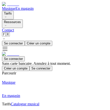
Musique
En magasin
Tarifs
Ressources
Contact
🇫🇷
Se connecter
Créer un compte
Se connecter
Sans carte bancaire. Annulez à tout moment.
Créer un compte
Se connecter
Parcourir
Musique
En magasin
Tarifs
Catalogue musical