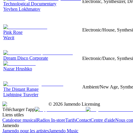
Electronic, Synthesizer, D
Technological Documentary
Yevhen Lokhmatov
Electronic/House, Synthes
Pink Rose
Wavit
Dream Disco Corporate
Electronic/Dance, Synthes
Nazar Hrushko
Ambient/New Age, Synthesi
The Distant Range
Lightning Traveler
©
2026
Jamendo Licensing
Télécharger l'app
Liens utiles
Catalogue musical
Radios In-store
Tarifs
Contact
Centre d'aide
Nous con
Jamendo
Jamendo pour les artistes
Jamendo Music