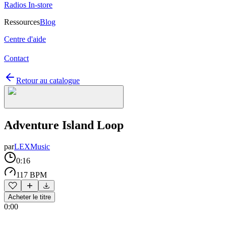
Radios In-store
Ressources
Blog
Centre d'aide
Contact
Retour au catalogue
Adventure Island Loop
par
LEXMusic
0:16
117 BPM
Acheter le titre
0:00