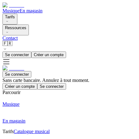
Musique
En magasin
Tarifs
Ressources
Contact
🇫🇷
Se connecter
Créer un compte
Se connecter
Sans carte bancaire. Annulez à tout moment.
Créer un compte
Se connecter
Parcourir
Musique
En magasin
Tarifs
Catalogue musical