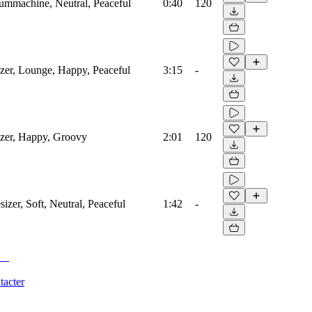
rummachine, Neutral, Peaceful
0:40
120
izer, Lounge, Happy, Peaceful
3:15
-
izer, Happy, Groovy
2:01
120
zer, Soft, Neutral, Peaceful
1:42
-
tacter